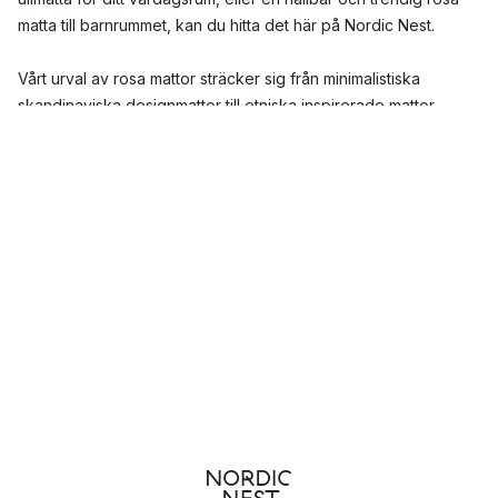
matta till barnrummet, kan du hitta det här på Nordic Nest.
Vårt urval av rosa mattor sträcker sig från minimalistiska
skandinaviska designmattor till etniska inspirerade mattor.
Dessa mattor är tillverkade av högkvalitativa material som ull,
bomull, och syntetiska fibrer, vilket garanterar långvarig
hållbarhet och komfort. Dessutom, våra mattor kommer i en rad
olika storlekar och former - från rektangulära och runda till
avlånga rosa mattor - för att passa alla rum och behov.
Rosa är inte bara en färg, det är en känsla. En rosa matta kan
skapa ett lugnande utrymme för avkoppling, ett lekfullt rum för
barn, eller en romantisk atmosfär i sovrummet. Kombinera med
neutrala färger för att ge en subtil färgaccent, eller med
mörkare toner för att skapa en djärv kontrast. Med en rosa
matta från Nordic Nest kan du verkligen uttrycka din
personliga stil och smak.