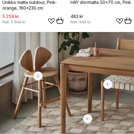
Unikko matta outdoor, Pink-
HAY dörrmatta 50x70 cm, Pink
orange, 160x230 cm
5 259 kr
483 kr
Rek.
5 849 kr
Rek.
649 kr
3 166 kr
3 495 kr
2 299 kr