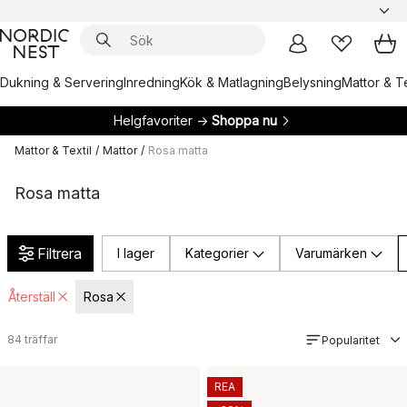
Dukning & Servering
Inredning
Kök & Matlagning
Belysning
Mattor & Te
Helgfavoriter →
Shoppa nu
Mattor & Textil
/
Mattor
/
Rosa matta
Rosa matta
Filtrera
I lager
Kategorier
Varumärken
Återställ
Rosa
84
träffar
Popularitet
REA