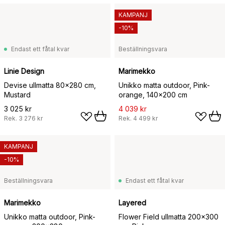
KAMPANJ
-10%
Endast ett fåtal kvar
Beställningsvara
Linie Design
Marimekko
Devise ullmatta 80x280 cm,
Unikko matta outdoor, Pink-
Mustard
orange, 140x200 cm
3 025 kr
4 039 kr
Rek.
3 276 kr
Rek.
4 499 kr
KAMPANJ
-10%
Beställningsvara
Endast ett fåtal kvar
Marimekko
Layered
Unikko matta outdoor, Pink-
Flower Field ullmatta 200x300