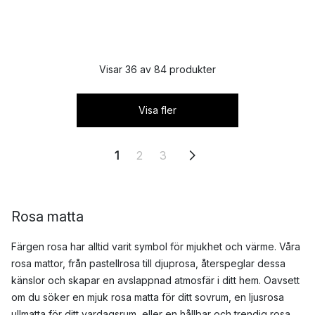
Visar 36 av 84 produkter
Visa fler
1
2
3
Rosa matta
Färgen rosa har alltid varit symbol för mjukhet och värme. Våra
rosa mattor, från pastellrosa till djuprosa, återspeglar dessa
känslor och skapar en avslappnad atmosfär i ditt hem. Oavsett
om du söker en mjuk rosa matta för ditt sovrum, en ljusrosa
ullmatta för ditt vardagsrum, eller en hållbar och trendig rosa