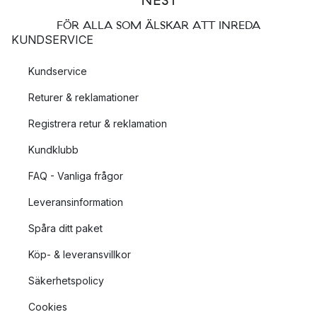
Utforska vårt sortiment av rosa mattor och hitta den perfekta
mattan som både lyfter ditt rum estetiskt och erbjuder komfort
FÖR ALLA SOM ÄLSKAR ATT INREDA
under dina fötter. Vårt engagerade team är alltid redo att hjälpa
KUNDSERVICE
dig att hitta den perfekta rosa mattan för ditt hem. Ta steget
Kundservice
och lägg till en unik, färgstark touch till ditt utrymme med en
rosa matta idag.
Returer & reklamationer
Registrera retur & reklamation
Kundklubb
FAQ - Vanliga frågor
Leveransinformation
Spåra ditt paket
Köp- & leveransvillkor
Säkerhetspolicy
Cookies