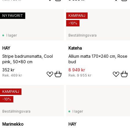
NY FAVORIT
KAMPANJ
-10%
I lager
Beställningsvara
HAY
Kateha
Stripe badrumsmatta, Cool
Allium matta 170x240 cm, Rose
pink, 50x80 cm
bud
352 kr
8 949 kr
Rek.
469 kr
Rek.
9 955 kr
KAMPANJ
-10%
Beställningsvara
I lager
Marimekko
HAY