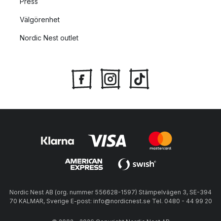
Press
Välgörenhet
Nordic Nest outlet
Nordic Nest AB (org. nummer 556628-1597) Stämpelvägen 3, SE-394
70 KALMAR, Sverige E-post: info@nordicnest.se Tel. 0480 - 44 99 20