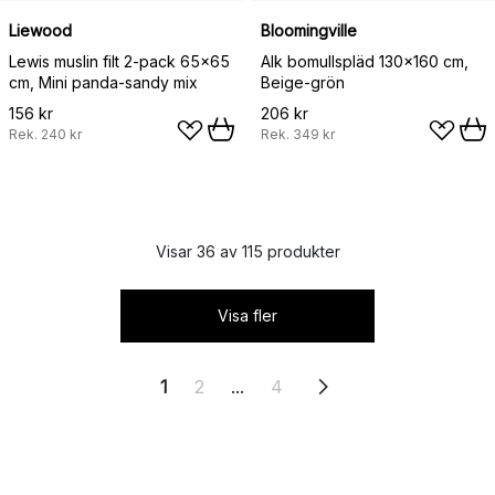
Liewood
Bloomingville
Lewis muslin filt 2-pack 65x65
Alk bomullspläd 130x160 cm,
cm, Mini panda-sandy mix
Beige-grön
156 kr
206 kr
Rek.
240 kr
Rek.
349 kr
Visar 36 av 115 produkter
Visa fler
1
2
...
4