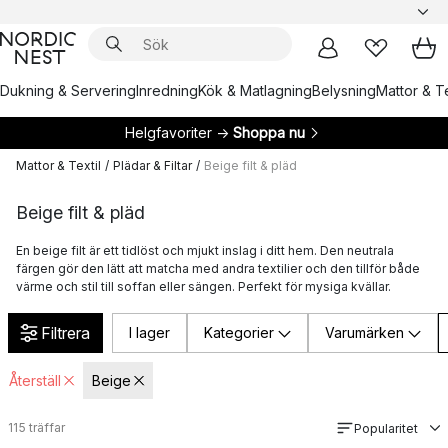
Dukning & Servering
Inredning
Kök & Matlagning
Belysning
Mattor & Te
Helgfavoriter →
Shoppa nu
Mattor & Textil
/
Plädar & Filtar
/
Beige filt & pläd
Beige filt & pläd
En beige filt är ett tidlöst och mjukt inslag i ditt hem. Den neutrala
färgen gör den lätt att matcha med andra textilier och den tillför både
värme och stil till soffan eller sängen. Perfekt för mysiga kvällar.
Filtrera
I lager
Kategorier
Varumärken
Återställ
Beige
115
träffar
Popularitet