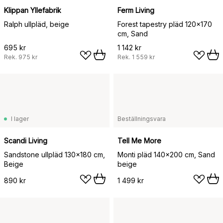
Klippan Yllefabrik
Ferm Living
Ralph ullpläd, beige
Forest tapestry pläd 120x170
cm, Sand
695 kr
1 142 kr
Rek.
975 kr
Rek.
1 559 kr
I lager
Beställningsvara
Scandi Living
Tell Me More
Sandstone ullpläd 130x180 cm,
Monti pläd 140x200 cm, Sand
Beige
beige
890 kr
1 499 kr