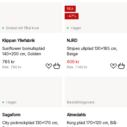
REA
-47%
Endast ett fåtal kvar
I lager
Klippan Yllefabrik
NJRD
Sunflower bomullspläd
Stripes ullpläd 130x185 cm,
140x200 cm, Golden
Beige
785 kr
609 kr
Rek.
790 kr
Rek.
1 140 kr
I lager
Beställningsvara
Sagaform
Almedahls
City picknickpläd 130x170 cm,
Korg pläd 170x120 cm, Blå-