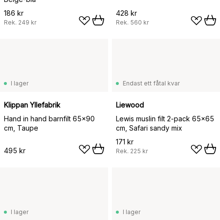
186 kr
428 kr
Rek.
249 kr
Rek.
560 kr
I lager
Endast ett fåtal kvar
Klippan Yllefabrik
Liewood
Hand in hand barnfilt 65x90
Lewis muslin filt 2-pack 65x65
cm, Taupe
cm, Safari sandy mix
171 kr
495 kr
Rek.
225 kr
I lager
I lager