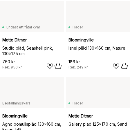
Endast ett fåtal kvar
I lager
Mette Ditmer
Bloomingville
Studio pläd, Seashell pink,
Isnel pläd 130x160 cm, Nature
130x175 cm
760 kr
186 kr
Rek.
950 kr
Rek.
249 kr
Beställningsvara
I lager
Bloomingville
Mette Ditmer
Agno bomullspläd 130x160 cm,
Gallery pläd 125x170 cm, Sand
Beige-blå