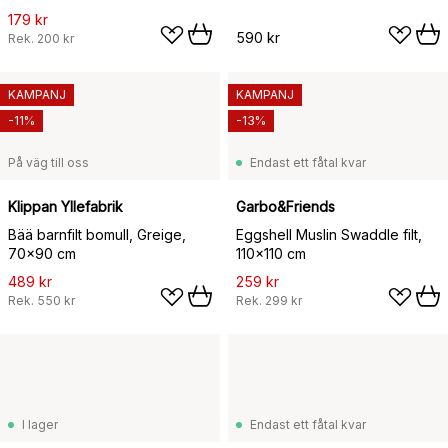
179 kr
590 kr
Rek.
200 kr
KAMPANJ
KAMPANJ
-11%
-13%
På väg till oss
Endast ett fåtal kvar
Klippan Yllefabrik
Garbo&Friends
Bää barnfilt bomull, Greige,
Eggshell Muslin Swaddle filt,
70x90 cm
110x110 cm
489 kr
259 kr
Rek.
550 kr
Rek.
299 kr
I lager
Endast ett fåtal kvar