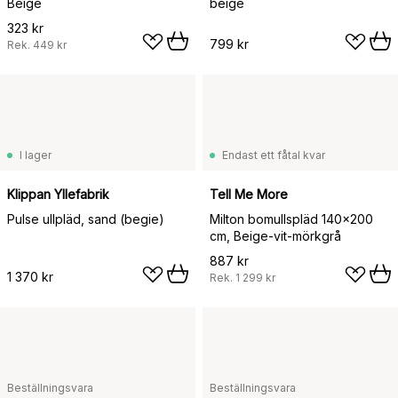
Beige
beige
323 kr
799 kr
Rek.
449 kr
I lager
Endast ett fåtal kvar
Klippan Yllefabrik
Tell Me More
Pulse ullpläd, sand (begie)
Milton bomullspläd 140x200
cm, Beige-vit-mörkgrå
887 kr
1 370 kr
Rek.
1 299 kr
Beställningsvara
Beställningsvara