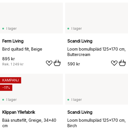
I lager
I lager
Ferm Living
Scandi Living
Bird quiltad filt, Beige
Loom bomullspläd 125x170 cm,
Buttercream
895 kr
590 kr
Rek.
1 249 kr
KAMPANJ
-11%
I lager
I lager
Klippan Yllefabrik
Scandi Living
Bää snuttefilt, Greige, 34x40
Loom bomullspläd 125x170 cm,
cm
Birch