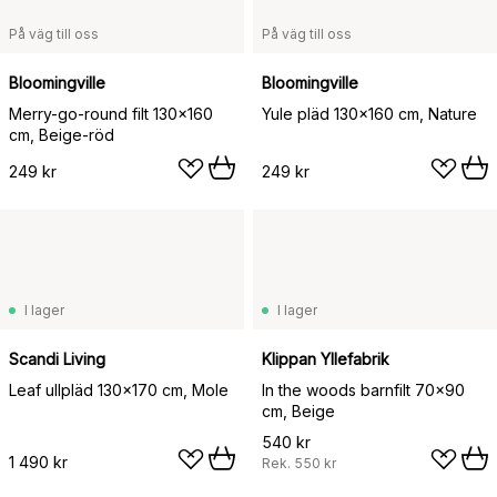
På väg till oss
På väg till oss
Bloomingville
Bloomingville
Merry-go-round filt 130x160
Yule pläd 130x160 cm, Nature
cm, Beige-röd
249 kr
249 kr
I lager
I lager
Scandi Living
Klippan Yllefabrik
Leaf ullpläd 130x170 cm, Mole
In the woods barnfilt 70x90
cm, Beige
540 kr
1 490 kr
Rek.
550 kr