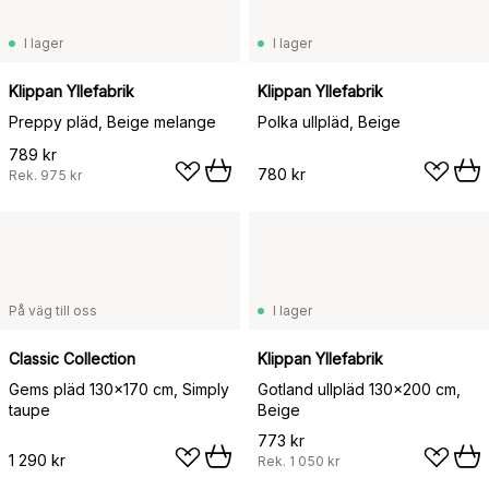
I lager
I lager
Klippan Yllefabrik
Klippan Yllefabrik
Preppy pläd, Beige melange
Polka ullpläd, Beige
789 kr
780 kr
Rek.
975 kr
På väg till oss
I lager
Classic Collection
Klippan Yllefabrik
Gems pläd 130x170 cm, Simply
Gotland ullpläd 130x200 cm,
taupe
Beige
773 kr
1 290 kr
Rek.
1 050 kr