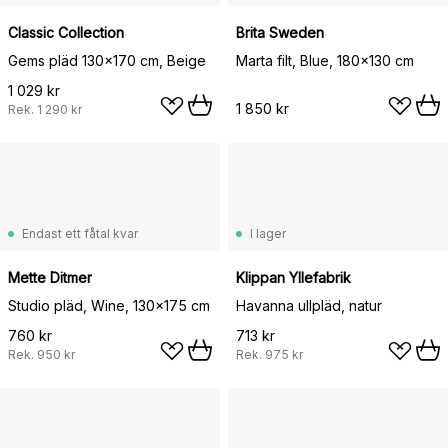
Classic Collection
Brita Sweden
Gems pläd 130x170 cm, Beige
Marta filt, Blue, 180x130 cm
1 029 kr
1 850 kr
Rek.
1 290 kr
Endast ett fåtal kvar
I lager
Mette Ditmer
Klippan Yllefabrik
Studio pläd, Wine, 130x175 cm
Havanna ullpläd, natur
760 kr
713 kr
Rek.
950 kr
Rek.
975 kr