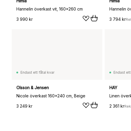
Himla
Himla
Hannelin överkast vit, 160x260 cm
Hannelin ö
3 990 kr
3 794 kr
Re
Endast ett fåtal kvar
Endast ett
Olsson & Jensen
HAY
Nicole överkast 160x240 cm, Beige
Linen över
3 249 kr
2 361 kr
Rek