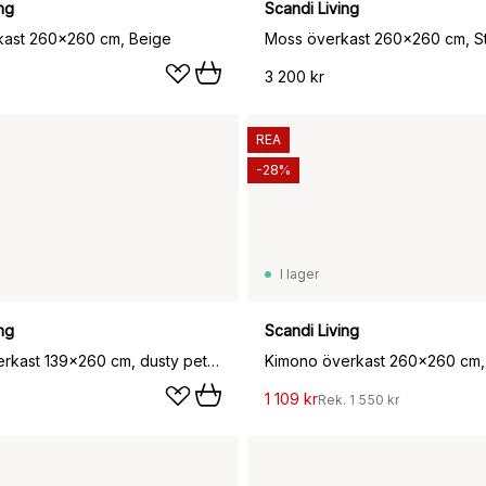
ng
Scandi Living
kast 260x260 cm, Beige
3 200 kr
REA
-28%
I lager
ng
Scandi Living
Kimono överkast 139x260 cm, dusty petrol
1 109 kr
Rek.
1 550 kr