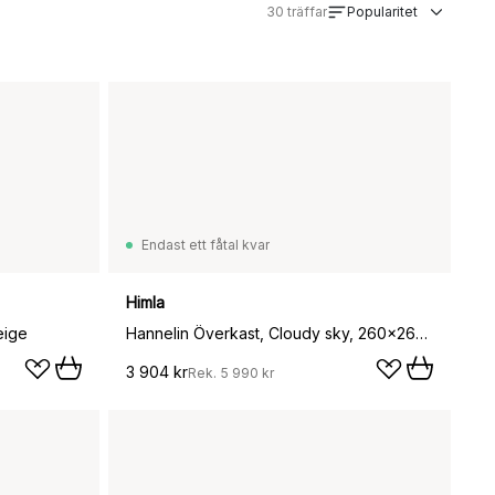
30
träffar
Popularitet
Endast ett fåtal kvar
Himla
eige
Hannelin Överkast, Cloudy sky, 260x260 cm
3 904 kr
Rek.
5 990 kr