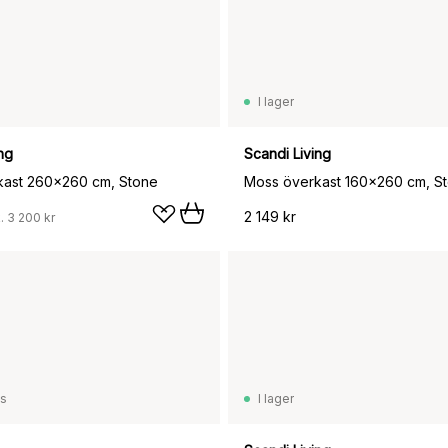
I lager
ng
Scandi Living
kast 260x260 cm, Stone
2 149 kr
.
3 200 kr
ss
I lager