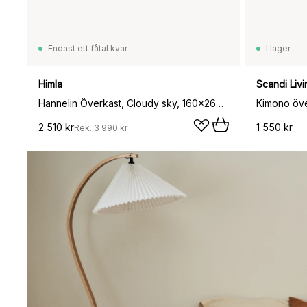
Endast ett fåtal kvar
I lager
Himla
Scandi Livi
Hannelin Överkast, Cloudy sky, 160x260 cm
2 510 kr
1 550 kr
Rek.
3 990 kr