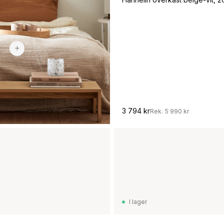
2 100 kr
3 794 kr
Rek.
5 990 kr
I lager