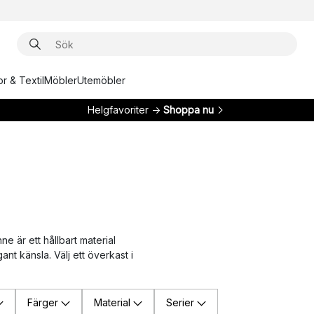
r & Textil
Möbler
Utemöbler
Helgfavoriter →
Shoppa nu
e är ett hållbart material
 känsla. Välj ett överkast i
Färger
Material
Serier