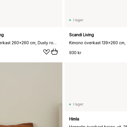
I lager
ng
Scandi Living
Kimono överkast 260x260 cm, Dusty rose (rosa)
930 kr
I lager
Himla
Hannelin överkast beige-vit,