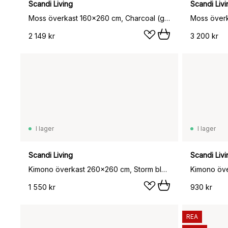
Scandi Living
Scandi Livi
Moss överkast 160x260 cm, Charcoal (grå)
Moss över
2 149 kr
3 200 kr
I lager
I lager
Scandi Living
Scandi Livi
Kimono överkast 260x260 cm, Storm blue (blå)
1 550 kr
930 kr
REA