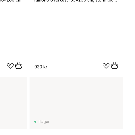
930 kr
I lager