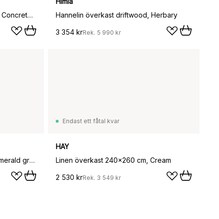
Himla
Kimono överkast 260x260 cm, Concrete (grå)
Hannelin överkast driftwood, Herbary
3 354 kr
Rek.
5 990 kr
Endast ett fåtal kvar
HAY
Linen överkast 240x260 cm, Emerald green
Linen överkast 240x260 cm, Cream
2 530 kr
Rek.
3 549 kr