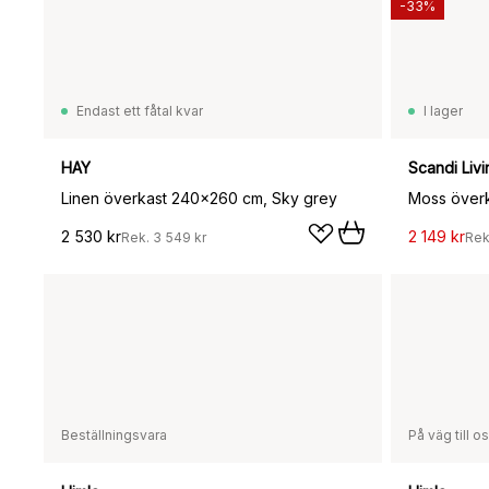
-33%
Endast ett fåtal kvar
I lager
HAY
Scandi Livi
Linen överkast 240x260 cm, Sky grey
Moss över
2 530 kr
2 149 kr
Rek.
3 549 kr
Rek
Beställningsvara
På väg till o