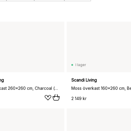
I lager
ng
Scandi Living
Moss överkast 260x260 cm, Charcoal (grå)
Moss överkast 160x260 cm, B
2 149 kr