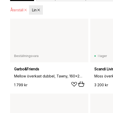
Återställ
Lin
Beställningsvara
I lager
Garbo&Friends
Scandi Livi
Mellow överkast dubbel, Tawny, 160x260 cm
1 799 kr
3 200 kr