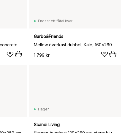
Endast ett fåtal kvar
Garbo&Friends
Kimono överkast 139x260 cm, concrete (grå)
Mellow överkast dubbel, Kale, 160x260 cm
1 799 kr
I lager
Scandi Living
 260x260 cm
Kimono överkast 139x260 cm, storm blue (blå)