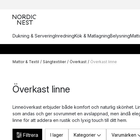
Dukning & Servering
Inredning
Kök & Matlagning
Belysning
Matto
Mattor & Textil
/
Sängtextilier
/
Överkast
/
Överkast linne
Överkast linne
Linneöverkast erbjuder både komfort och naturlig skönhet. Linn
som andas och ger sovrummet en avslappnad, men ändå elegant
linne för att addera en rustik och lyxig touch till ditt hem.
Filtrera
I lager
Kategorier
Varumärken