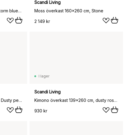
Scandi Living
Moss överkast 260x260 cm, Storm blue (blå)
Moss överkast 160x260 cm, Stone
2 149 kr
I lager
Scandi Living
Kimono överkast 260x260 cm, Dusty petrol
Kimono överkast 139x260 cm, dusty rose (rosa)
930 kr