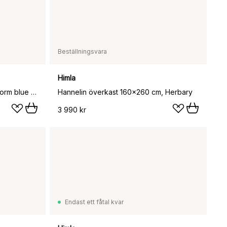
Beställningsvara
Himla
Moss överkast 160x260 cm, Storm blue (blå)
Hannelin överkast 160x260 cm, Herbary
3 990 kr
Endast ett fåtal kvar