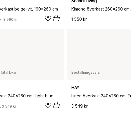
Scandi Living
verkast beige-vit, 160x260 cm
1 550 kr
k.
3 990 kr
 fåtal kvar
Beställningsvara
HAY
kast 240x260 cm, Light blue
3 549 kr
.
3 549 kr