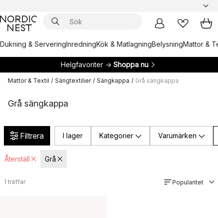
Dukning & Servering
Inredning
Kök & Matlagning
Belysning
Mattor & Te
Helgfavoriter →
Shoppa nu
Mattor & Textil
/
Sängtextilier
/
Sängkappa
/
Grå sängkappa
Grå sängkappa
Filtrera
I lager
Kategorier
Varumärken
Återställ
Grå
1
träffar
Popularitet