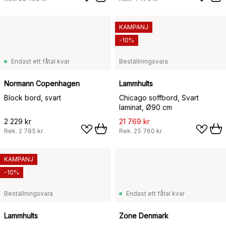
KAMPANJ
-10%
Endast ett fåtal kvar
Beställningsvara
Normann Copenhagen
Lammhults
Block bord, svart
Chicago soffbord, Svart
laminat, Ø90 cm
2 229 kr
21 769 kr
Rek.
2 785 kr
Rek.
25 760 kr
KAMPANJ
-10%
Beställningsvara
Endast ett fåtal kvar
Lammhults
Zone Denmark