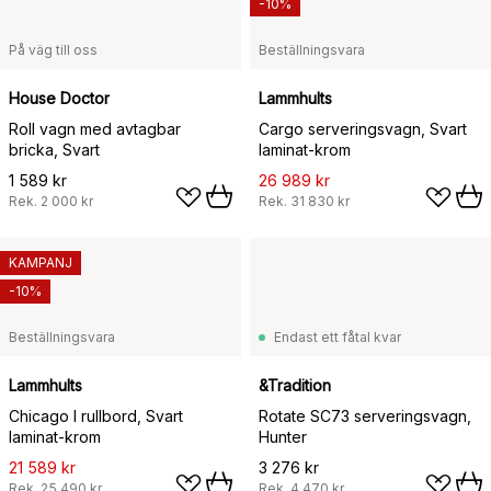
-10%
På väg till oss
Beställningsvara
House Doctor
Lammhults
Roll vagn med avtagbar
Cargo serveringsvagn, Svart
bricka, Svart
laminat-krom
1 589 kr
26 989 kr
Rek.
2 000 kr
Rek.
31 830 kr
KAMPANJ
-10%
Beställningsvara
Endast ett fåtal kvar
Lammhults
&Tradition
Chicago I rullbord, Svart
Rotate SC73 serveringsvagn,
laminat-krom
Hunter
21 589 kr
3 276 kr
Rek.
25 490 kr
Rek.
4 470 kr