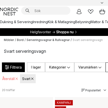
Dukning & Servering
Inredning
Kök & Matlagning
Belysning
Mattor & Te
Helgfavoriter →
Shoppa nu
Möbler
/
Bord
/
Serveringsvagnar & Rullvagnar
/
Svart serveringsvagn
Svart serveringsvagn
Filtrera
I lager
Kategorier
Varumärken
Återställ
Svart
20
träffar
Popularitet
KAMPANJ