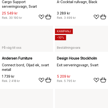
Cargo Support
A-Cocktail rullvagn, Black
serveringsvagn, Svart
25 549 kr
3 289 kr
Rek.
30 190 kr
Rek.
3 499 kr
KAMPANJ
-10%
På väg till oss
Beställningsvara
Andersen Furniture
Design House Stockholm
Connect bord, Oljad ek, svart
Exit serveringsvagn, Svart
metall
1 739 kr
5 209 kr
Rek.
2 418 kr
Rek.
5 795 kr