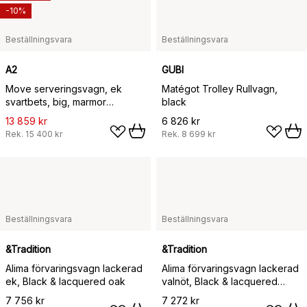
-10%
Beställningsvara
Beställningsvara
A2
GUBI
Move serveringsvagn, ek
Matégot Trolley Rullvagn,
svartbets, big, marmor
black
marquina, glas
13 859 kr
6 826 kr
Rek.
15 400 kr
Rek.
8 699 kr
Beställningsvara
Beställningsvara
&Tradition
&Tradition
Alima förvaringsvagn lackerad
Alima förvaringsvagn lackerad
ek, Black & lacquered oak
valnöt, Black & lacquered
walnut
7 756 kr
7 272 kr