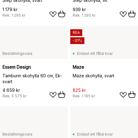
Step skohylla, svart
Step skohylla, vit
1 179 kr
939 kr
Rek.
1 295 kr
Rek.
1 295 kr
REA
-31%
Beställningsvara
Endast ett fåtal kvar
Essem Design
Maze
Tamburin skohylla 60 cm, Ek-
Maze skohylla, svart
svart
4 659 kr
825 kr
Rek.
5 575 kr
Rek.
1 195 kr
Beställningsvara
Endast ett fåtal kvar