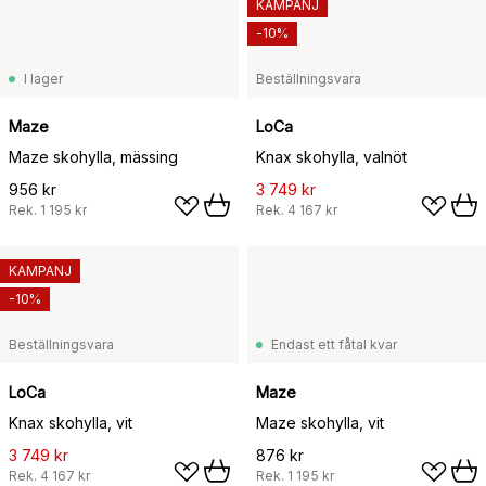
KAMPANJ
-10%
I lager
Beställningsvara
Maze
LoCa
Maze skohylla, mässing
Knax skohylla, valnöt
956 kr
3 749 kr
Rek.
1 195 kr
Rek.
4 167 kr
KAMPANJ
-10%
Beställningsvara
Endast ett fåtal kvar
LoCa
Maze
Knax skohylla, vit
Maze skohylla, vit
3 749 kr
876 kr
Rek.
4 167 kr
Rek.
1 195 kr