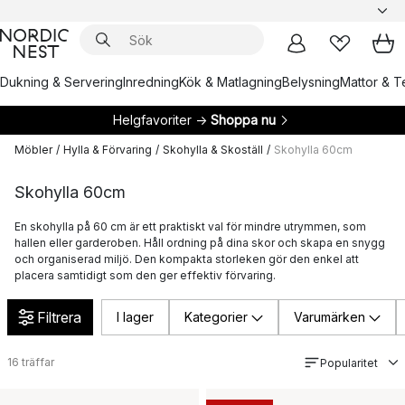
Dukning & Servering
Inredning
Kök & Matlagning
Belysning
Mattor & Te
Helgfavoriter →
Shoppa nu
Möbler
/
Hylla & Förvaring
/
Skohylla & Skoställ
/
Skohylla 60cm
Skohylla 60cm
En skohylla på 60 cm är ett praktiskt val för mindre utrymmen, som
hallen eller garderoben. Håll ordning på dina skor och skapa en snygg
och organiserad miljö. Den kompakta storleken gör den enkel att
placera samtidigt som den ger effektiv förvaring.
Filtrera
I lager
Kategorier
Varumärken
16
träffar
Popularitet