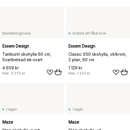
Beställningsvara
Endast ett fåtal kvar
Essem Design
Essem Design
Tamburin skohylla 60 cm,
Classic 650 skohylla, vit/krom,
Svartbetsad ek-svart
2 plan, 60 cm
4 659 kr
1 129 kr
Rek.
5 575 kr
Rek.
1 333 kr
I lager
I lager
Maze
Maze