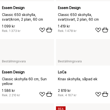
Essem Design
Essem Design
Classic 650 skohylla,
Classic 650 skohylla,
svart/krom, 2 plan, 60 cm
svart/svart, 2 plan, 60 cm
1 099 kr
1 419 kr
Rek.
1 373 kr
Rek.
1 478 kr
Beställningsvara
Beställningsvara
Essem Design
LoCa
Classic skohylla 60 cm, Sun
Knax skohylla, såpad ek
yellow
1 586 kr
2 819 kr
Rek.
2 210 kr
Rek.
4 167 kr
REA