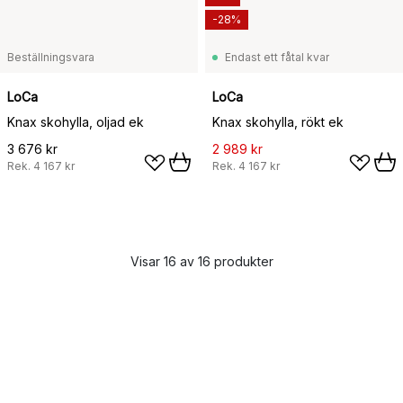
-28%
Beställningsvara
Endast ett fåtal kvar
LoCa
LoCa
Knax skohylla, oljad ek
Knax skohylla, rökt ek
3 676 kr
2 989 kr
Rek.
4 167 kr
Rek.
4 167 kr
Visar 16 av 16 produkter