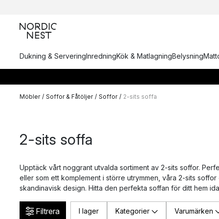
Dukning & Servering
Inredning
Kök & Matlagning
Belysning
Matto
Möbler
/
Soffor & Fåtöljer
/
Soffor
/
2-sits soffa
2-sits soffa
Upptäck vårt noggrant utvalda sortiment av 2-sits soffor. Per
eller som ett komplement i större utrymmen, våra 2-sits soffor 
skandinavisk design. Hitta den perfekta soffan för ditt hem id
Filtrera
I lager
Kategorier
Varumärken