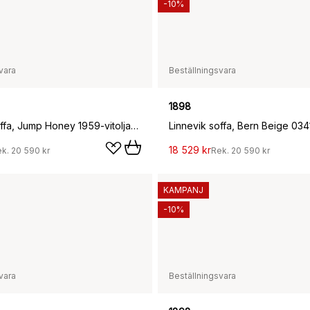
-10%
vara
Beställningsvara
1898
Linnevik soffa, Jump Honey 1959-vitoljad ek, 2-sits, med kappa
18 529 kr
ek.
20 590 kr
Rek.
20 590 kr
KAMPANJ
-10%
vara
Beställningsvara