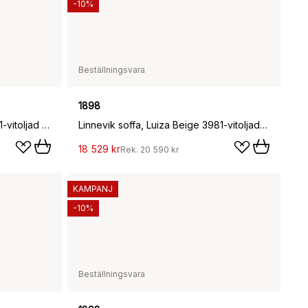
-10%
Beställningsvara
1898
Linnevik soffa, Bern Beige 0341-vitoljad ek, 2-sits
Linnevik soffa, Luiza Beige 3981-vitoljad ek, 2-sits
18 529 kr
Rek.
20 590 kr
KAMPANJ
-10%
Beställningsvara