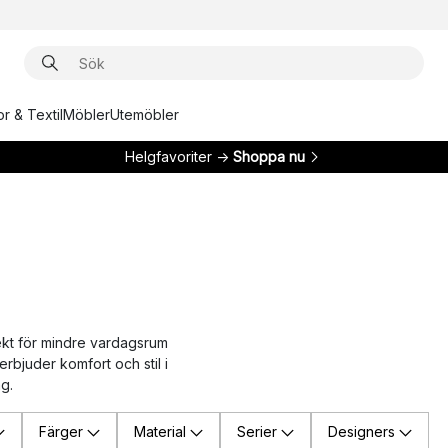
r & Textil
Möbler
Utemöbler
Helgfavoriter →
Shoppa nu
fekt för mindre vardagsrum
erbjuder komfort och stil i
ag.
Färger
Material
Serier
Designers