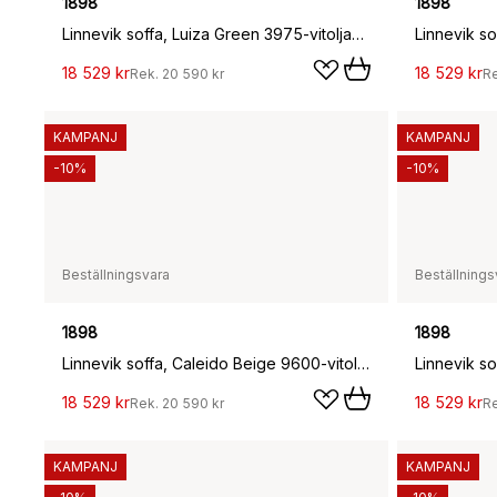
1898
1898
Linnevik soffa, Luiza Green 3975-vitoljad ek, 2-sits
18 529 kr
18 529 kr
Rek.
20 590 kr
R
KAMPANJ
KAMPANJ
-10%
-10%
Beställningsvara
Beställnings
1898
1898
Linnevik soffa, Caleido Beige 9600-vitoljad ek, 2-sits
18 529 kr
18 529 kr
Rek.
20 590 kr
R
KAMPANJ
KAMPANJ