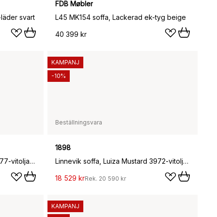
FDB Møbler
läder svart
L45 MK154 soffa, Lackerad ek-tyg beige
40 399 kr
KAMPANJ
-10%
Beställningsvara
1898
Linnevik soffa, Same Forest 6677-vitoljad ek, 2-sits, med kappa
Linnevik soffa, Luiza Mustard 3972-vitoljad ek, 2-sits, med kappa
18 529 kr
Rek.
20 590 kr
KAMPANJ