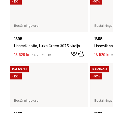
-10%
-10%
Beställningsvara
Beställnings
1898
1898
Linnevik soffa, Luiza Green 3975-vitoljad ek, 2-sits, med kappa
18 529 kr
18 529 kr
Rek.
20 590 kr
R
KAMPANJ
KAMPANJ
-10%
-10%
Beställningsvara
Beställnings