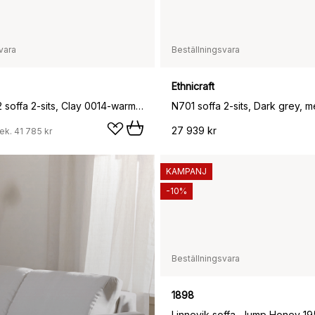
vara
Beställningsvara
Ethnicraft
Inland AV22 soffa 2-sits, Clay 0014-warm black
N701 soffa 2-sits, Dark grey, 
27 939 kr
ek.
41 785 kr
KAMPANJ
-10%
Beställningsvara
1898