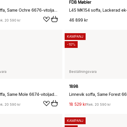
FDB Møbler
Linnevik soffa, Same Ochre 6676-vitoljad ek, 2-sits, med kappa
L45 MK154 soffa, Lackerad ek-
46 899 kr
ek.
20 590 kr
KAMPANJ
-10%
vara
Beställningsvara
1898
Linnevik soffa, Same Mole 6674-vitoljad ek, 2-sits, med kappa
18 529 kr
ek.
20 590 kr
Rek.
20 590 kr
KAMPANJ