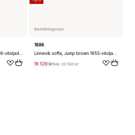
-10%
Beställningsvara
1898
Linnevik soffa, Jump Beige 1956-vitoljad ek, 2-sits, med kappa
Linnevik soffa, Jump brown 1955-vitoljad ek, 2-sits, med kappa
18 529 kr
Rek.
20 590 kr