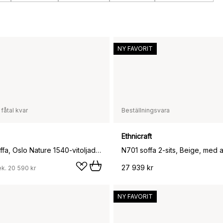
NY FAVORIT
 fåtal kvar
Beställningsvara
Ethnicraft
Linnevik soffa, Oslo Nature 1540-vitoljad ek, 2-sits, med kappa
N701 soffa 2-sits, Beige, med 
27 939 kr
ek.
20 590 kr
NY FAVORIT