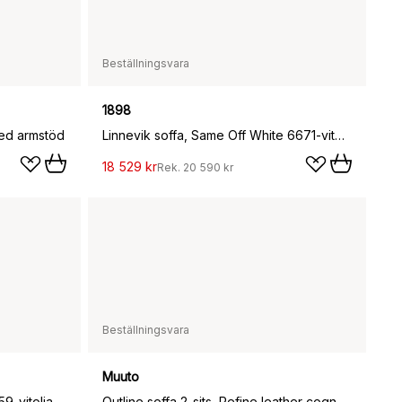
Beställningsvara
1898
med armstöd
Linnevik soffa, Same Off White 6671-vitoljad ek, 2-sits, med kappa
18 529 kr
Rek.
20 590 kr
Beställningsvara
Muuto
Linnevik soffa, Jump Honey 1959-vitoljad ek, 2-sits
Outline soffa 2-sits, Refine leather cognac-Black