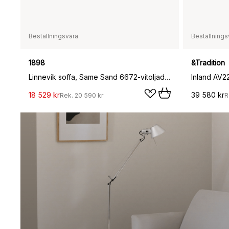
Beställningsvara
Beställnings
1898
&Tradition
Linnevik soffa, Same Sand 6672-vitoljad ek, 2-sits, med kappa
18 529 kr
39 580 kr
Rek.
20 590 kr
R