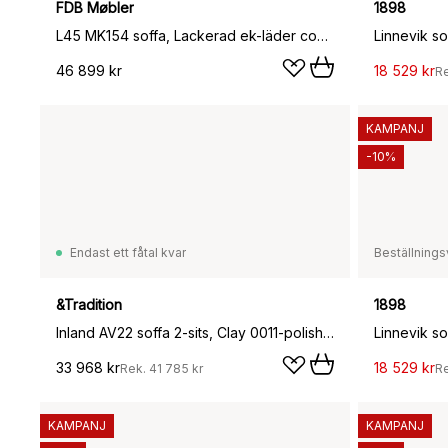
FDB Møbler
1898
L45 MK154 soffa, Lackerad ek-läder cognac
46 899 kr
18 529 kr
R
KAMPANJ
-10%
Endast ett fåtal kvar
Beställnings
&Tradition
1898
Inland AV22 soffa 2-sits, Clay 0011-polished aluminium
33 968 kr
18 529 kr
Rek.
41 785 kr
R
KAMPANJ
KAMPANJ