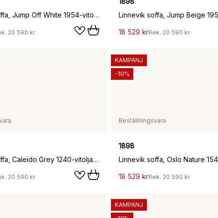
1898
Linnevik soffa, Jump Off White 1954-vitoljad ek, 2-sits
18 529 kr
ek.
20 590 kr
Rek.
20 590 kr
KAMPANJ
-10%
vara
Beställningsvara
1898
Linnevik soffa, Caleido Grey 1240-vitoljad ek, 2-sits
18 529 kr
ek.
20 590 kr
Rek.
20 590 kr
KAMPANJ