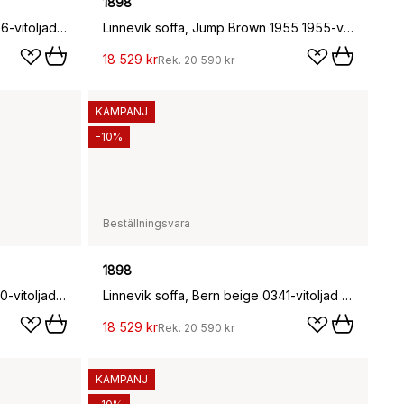
1898
Linnevik soffa, Jump Beige 1956-vitoljad ek, 2-sits
Linnevik soffa, Jump Brown 1955 1955-vitoljad ek, 2-sits
18 529 kr
Rek.
20 590 kr
KAMPANJ
-10%
Beställningsvara
1898
Linnevik soffa, Oslo Nature 1540-vitoljad ek, 2-sits
Linnevik soffa, Bern beige 0341-vitoljad ek, 2-sits, med kappa
18 529 kr
Rek.
20 590 kr
KAMPANJ