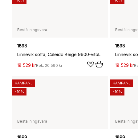
-10%
-10%
Beställningsvara
Beställnings
1898
1898
Linnevik soffa, Caleido Beige 9600-vitoljad ek, 2-sits, med kappa
18 529 kr
18 529 kr
Rek.
20 590 kr
R
KAMPANJ
KAMPANJ
-10%
-10%
Beställningsvara
Beställnings
1898
1898