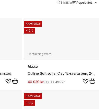
178
träffar
Popularitet
KAMPANJ
-10%
Beställningsvara
Muuto
armstöd
Outline Soft soffa, Clay 12-svarta ben, 2-sits
40 039 kr
Rek.
44 495 kr
KAMPANJ
-10%