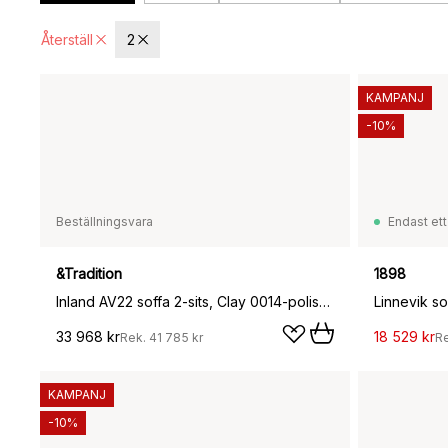
Återställ
2
KAMPANJ
-10%
Beställningsvara
Endast ett
&Tradition
1898
Inland AV22 soffa 2-sits, Clay 0014-polished aluminium
33 968 kr
18 529 kr
Rek.
41 785 kr
R
KAMPANJ
-10%