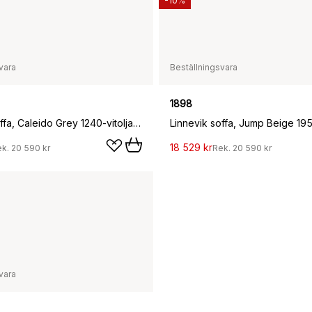
-10%
vara
Beställningsvara
1898
Linnevik soffa, Caleido Grey 1240-vitoljad ek, 2-sits, med kappa
18 529 kr
ek.
20 590 kr
Rek.
20 590 kr
vara