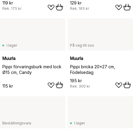
119 kr
129 kr
Rek.
175 kr
Rek.
165 kr
I lager
På väg till oss
Muurla
Muurla
Pippi förvaringsburk med lock
Pippi bricka 20x27 cm,
Ø15 cm, Candy
Födelsedag
195 kr
115 kr
Rek.
300 kr
Beställningsvara
I lager