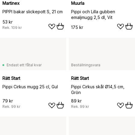
Martinex
Muurla
PIPPI bakar slickepott S, 21 cm
Pippi och Lilla gubben
emaljmugg 2,5 dl, Vit
53 kr
175 kr
Rek.
109 kr
Endast ett fåtal kvar
Beställningsvara
Rätt Start
Rätt Start
Pippi Cirkus mugg 25 cl, Gul
Pippi Cirkus skål Ø14,5 cm,
Grön
79 kr
89 kr
Rek.
99 kr
Rek.
99 kr