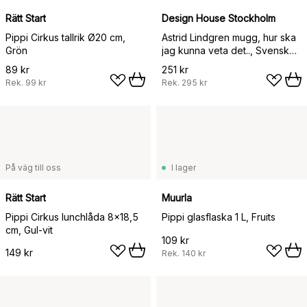
Rätt Start
Design House Stockholm
Pippi Cirkus tallrik Ø20 cm,
Astrid Lindgren mugg, hur ska
Grön
jag kunna veta det.., Svensk
text
89 kr
251 kr
Rek.
99 kr
Rek.
295 kr
På väg till oss
I lager
Rätt Start
Muurla
Pippi Cirkus lunchlåda 8x18,5
Pippi glasflaska 1 L, Fruits
cm, Gul-vit
109 kr
149 kr
Rek.
140 kr