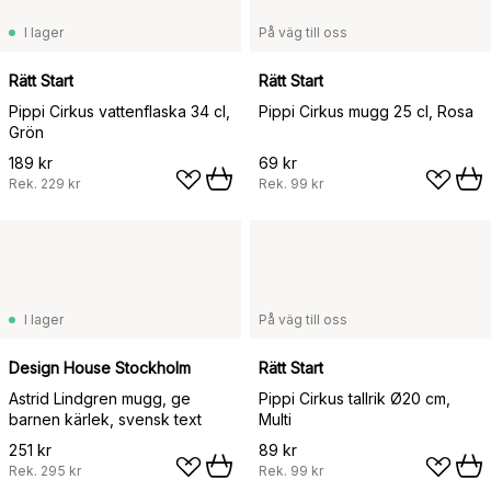
I lager
På väg till oss
Rätt Start
Rätt Start
Pippi Cirkus vattenflaska 34 cl,
Pippi Cirkus mugg 25 cl, Rosa
Grön
189 kr
69 kr
Rek.
229 kr
Rek.
99 kr
I lager
På väg till oss
Design House Stockholm
Rätt Start
Astrid Lindgren mugg, ge
Pippi Cirkus tallrik Ø20 cm,
barnen kärlek, svensk text
Multi
251 kr
89 kr
Rek.
295 kr
Rek.
99 kr