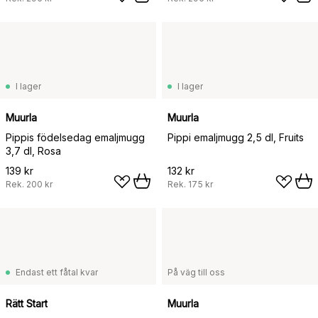
I lager
I lager
Muurla
Muurla
Pippis födelsedag emaljmugg
Pippi emaljmugg 2,5 dl, Fruits
3,7 dl, Rosa
139 kr
132 kr
Rek.
200 kr
Rek.
175 kr
Endast ett fåtal kvar
På väg till oss
Rätt Start
Muurla