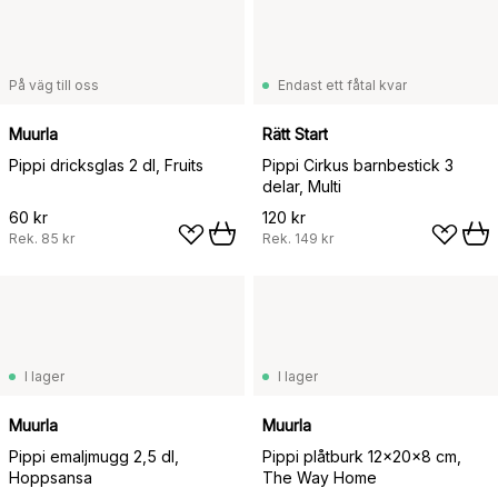
På väg till oss
Endast ett fåtal kvar
Muurla
Rätt Start
Pippi dricksglas 2 dl, Fruits
Pippi Cirkus barnbestick 3
delar, Multi
60 kr
120 kr
Rek.
85 kr
Rek.
149 kr
I lager
I lager
Muurla
Muurla
Pippi emaljmugg 2,5 dl,
Pippi plåtburk 12x20x8 cm,
Hoppsansa
The Way Home