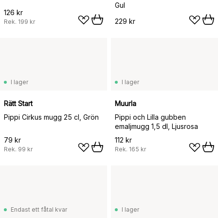
Gul
126 kr
229 kr
Rek.
199 kr
I lager
I lager
Rätt Start
Muurla
Pippi Cirkus mugg 25 cl, Grön
Pippi och Lilla gubben
emaljmugg 1,5 dl, Ljusrosa
79 kr
112 kr
Rek.
99 kr
Rek.
165 kr
Endast ett fåtal kvar
I lager