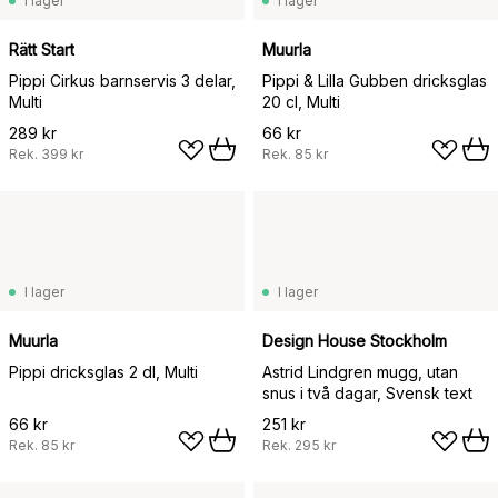
I lager
I lager
Rätt Start
Muurla
Pippi Cirkus barnservis 3 delar,
Pippi & Lilla Gubben dricksglas
Multi
20 cl, Multi
289 kr
66 kr
Rek.
399 kr
Rek.
85 kr
I lager
I lager
Muurla
Design House Stockholm
Pippi dricksglas 2 dl, Multi
Astrid Lindgren mugg, utan
snus i två dagar, Svensk text
66 kr
251 kr
Rek.
85 kr
Rek.
295 kr