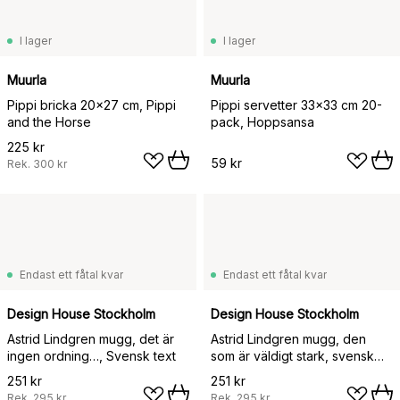
I lager
I lager
Muurla
Muurla
Pippi bricka 20x27 cm, Pippi
Pippi servetter 33x33 cm 20-
and the Horse
pack, Hoppsansa
225 kr
59 kr
Rek.
300 kr
Endast ett fåtal kvar
Endast ett fåtal kvar
Design House Stockholm
Design House Stockholm
Astrid Lindgren mugg, det är
Astrid Lindgren mugg, den
ingen ordning…, Svensk text
som är väldigt stark, svensk
text
251 kr
251 kr
Rek.
295 kr
Rek.
295 kr