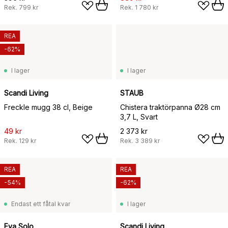
Rek.
799 kr
Rek.
1 780 kr
REA
-62%
I lager
I lager
Scandi Living
STAUB
Freckle mugg 38 cl, Beige
Chistera traktörpanna Ø28 cm
3,7 L, Svart
49 kr
2 373 kr
Rek.
129 kr
Rek.
3 389 kr
REA
REA
-54%
-62%
Endast ett fåtal kvar
I lager
Eva Solo
Scandi Living