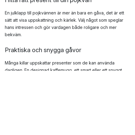
En julklapp till pojkvännen är mer än bara en gåva, det är ett
sätt att visa uppskattning och kärlek. Välj något som speglar
hans intressen och gör vardagen både roligare och mer
bekväm.
Praktiska och snygga gåvor
Många killar uppskattar presenter som de kan använda
dagligen. En designad kaffemugg, ett smart
eller ett snyggt
tillbehör till hemmet kan bli en fullträff. På så sätt kombineras
funktion och stil.
Julklappar som stärker gemenskap
Överraska med något som ni kan använda tillsammans –
kanske ett spel, ett set med fina
eller en pläd att krypa ner
under. Julklappen blir då inte bara en sak, utan också en
inbjudan till fler gemensamma stunder.