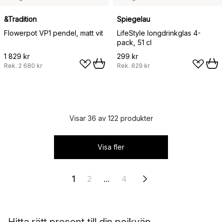
&Tradition
Spiegelau
Flowerpot VP1 pendel, matt vit
LifeStyle longdrinkglas 4-
pack, 51 cl
1 829 kr
299 kr
Rek.
2 680 kr
Rek.
629 kr
Visar 36 av 122 produkter
Visa fler
1
2
...
4
Hitta rätt present till din pojkvän