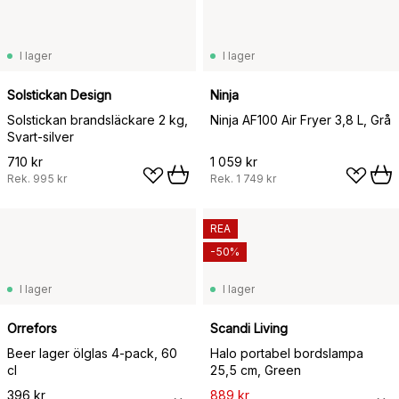
I lager
I lager
Solstickan Design
Ninja
Solstickan brandsläckare 2 kg,
Ninja AF100 Air Fryer 3,8 L, Grå
Svart-silver
710 kr
1 059 kr
Rek.
995 kr
Rek.
1 749 kr
REA
-50%
I lager
I lager
Orrefors
Scandi Living
Beer lager ölglas 4-pack, 60
Halo portabel bordslampa
cl
25,5 cm, Green
396 kr
889 kr