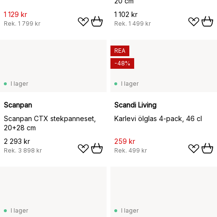
20 cm
1 129 kr
1 102 kr
Rek.
1 799 kr
Rek.
1 499 kr
REA
-48%
I lager
I lager
Scanpan
Scandi Living
Scanpan CTX stekpanneset,
Karlevi ölglas 4-pack, 46 cl
20+28 cm
2 293 kr
259 kr
Rek.
3 898 kr
Rek.
499 kr
I lager
I lager