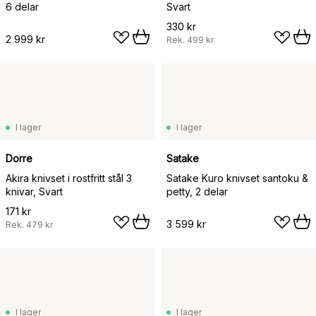
6 delar
Svart
330 kr
2 999 kr
Rek.
499 kr
I lager
I lager
Dorre
Satake
Akira knivset i rostfritt stål 3
Satake Kuro knivset santoku &
knivar, Svart
petty, 2 delar
171 kr
3 599 kr
Rek.
479 kr
I lager
I lager