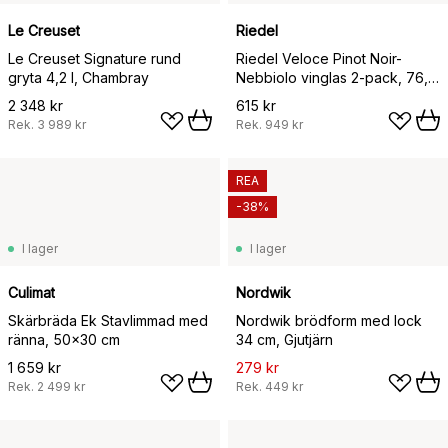
Le Creuset
Riedel
Le Creuset Signature rund
Riedel Veloce Pinot Noir-
gryta 4,2 l, Chambray
Nebbiolo vinglas 2-pack, 76,8
cl
2 348 kr
615 kr
Rek.
3 989 kr
Rek.
949 kr
REA
-38%
I lager
I lager
Culimat
Nordwik
Skärbräda Ek Stavlimmad med
Nordwik brödform med lock
ränna, 50x30 cm
34 cm, Gjutjärn
1 659 kr
279 kr
Rek.
2 499 kr
Rek.
449 kr