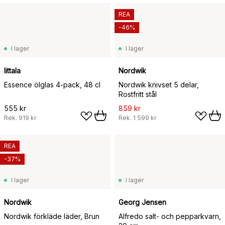
REA
-46%
I lager
I lager
Iittala
Nordwik
Essence ölglas 4-pack, 48 cl
Nordwik knivset 5 delar,
Rostfritt stål
555 kr
859 kr
Rek.
919 kr
Rek.
1 599 kr
REA
-37%
I lager
I lager
Nordwik
Georg Jensen
Nordwik förkläde läder, Brun
Alfredo salt- och pepparkvarn,