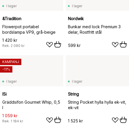
I lager
I lager
&Tradition
Nordwik
Flowerpot portabel
Bunkar med lock Premium 3
bordslampa VP9, grå-beige
delar, Rostfritt stål
1 420 kr
599 kr
Rek.
2 080 kr
KAMPANJ
-11%
I lager
I lager
ISi
String
Gräddsifon Gourmet Whip, 0,5
String Pocket hylla hylla ek-vit,
l
ek-vit
1 059 kr
1 525 kr
Rek.
1 184 kr