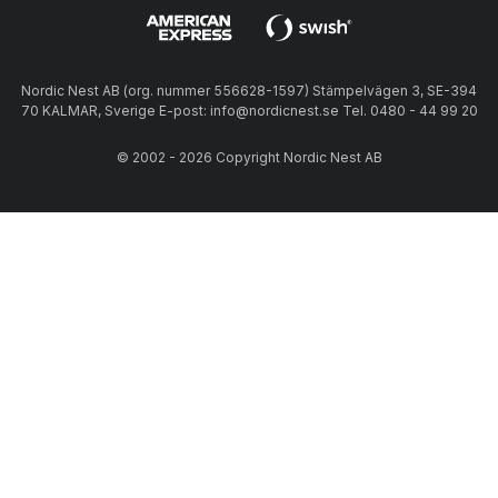
Nordic Nest AB (org. nummer 556628-1597) Stämpelvägen 3, SE-394
70 KALMAR, Sverige E-post: info@nordicnest.se Tel. 0480 - 44 99 20
© 2002 - 2026 Copyright Nordic Nest AB