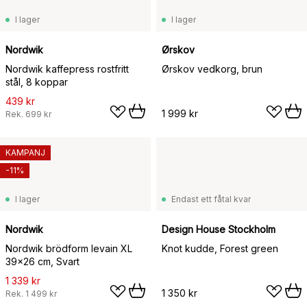
I lager
I lager
Nordwik
Ørskov
Nordwik kaffepress rostfritt
Ørskov vedkorg, brun
stål, 8 koppar
439 kr
1 999 kr
Rek.
699 kr
KAMPANJ
-11%
I lager
Endast ett fåtal kvar
Nordwik
Design House Stockholm
Nordwik brödform levain XL
Knot kudde, Forest green
39x26 cm, Svart
1 339 kr
1 350 kr
Rek.
1 499 kr