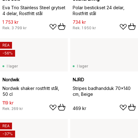
Eva Trio Stainless Steel grytset
Polar bestickset 24 delar,
4 delar, Rostfritt stål
Rostfritt stål
1 753 kr
734 kr
Rek.
3 799 kr
Rek.
1 950 kr
REA
-56%
I lager
I lager
Nordwik
NJRD
Nordwik shaker rostfritt stål,
Stripes badhandduk 70x140
50 cl
cm, Beige
119 kr
469 kr
Rek.
269 kr
REA
-37%