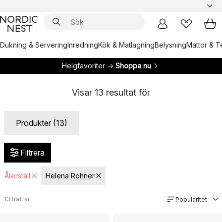
Dukning & Servering
Inredning
Kök & Matlagning
Belysning
Mattor & Te
Helgfavoriter →
Shoppa nu
Visar
13
resultat för
Produkter (13)
Filtrera
Återställ
Helena Rohner
13
träffar
Popularitet