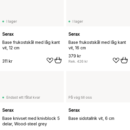
I lager
I lager
Serax
Serax
Base frukostskål med låg kant
Base frukostskål med låg kant
vit, 12 cm
vit, 16 cm
379 kr
311 kr
Rek.
426 kr
Endast ett fåtal kvar
På väg till oss
Serax
Serax
Base knivset med knivblock 5
Base sidotallrik vit, 6 cm
delar, Wood-steel grey