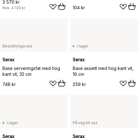
3 570 kr
104 kr
Rek.
4 129 kr
Beställningsvara
I lager
Serax
Serax
Base serveringsfat med hög
Base assiett med hög kant vit,
kant vit, 32 cm
16 cm
748 kr
259 kr
I lager
På väg till oss
Serax
Serax