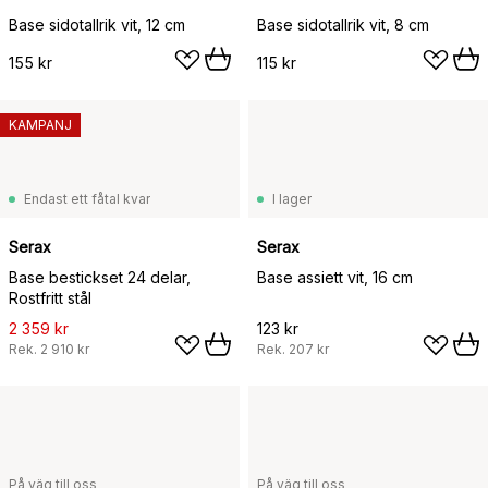
Base sidotallrik vit, 12 cm
Base sidotallrik vit, 8 cm
155 kr
115 kr
KAMPANJ
Endast ett fåtal kvar
I lager
Serax
Serax
Base bestickset 24 delar,
Base assiett vit, 16 cm
Rostfritt stål
2 359 kr
123 kr
Rek.
2 910 kr
Rek.
207 kr
På väg till oss
På väg till oss