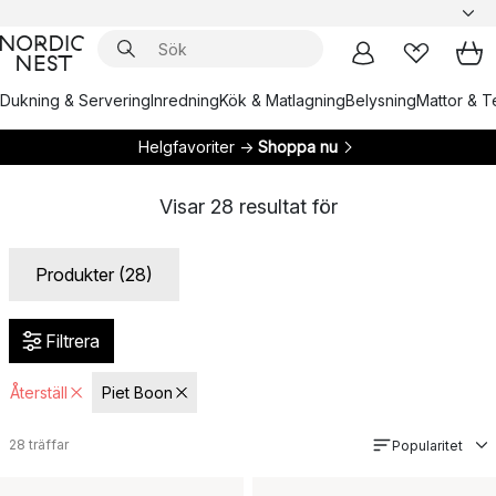
Dukning & Servering
Inredning
Kök & Matlagning
Belysning
Mattor & Te
Helgfavoriter →
Shoppa nu
Visar
28
resultat för
Produkter (28)
Filtrera
Återställ
Piet Boon
28
träffar
Popularitet