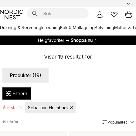
Dukning & Servering
Inredning
Kök & Matlagning
Belysning
Mattor & Te
Helgfavoriter →
Shoppa nu
Visar
19
resultat för
Produkter (19)
Filtrera
Återställ
Sebastian Holmbäck
19
träffar
Popularitet