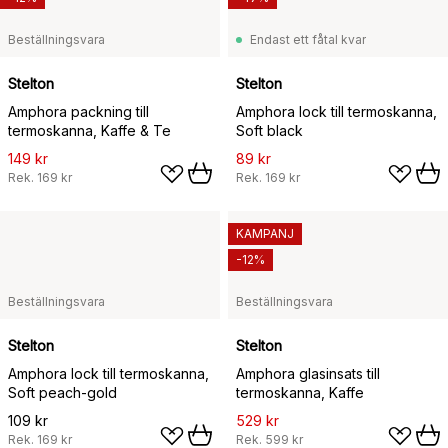
Beställningsvara
Endast ett fåtal kvar
Stelton
Stelton
Amphora packning till
Amphora lock till termoskanna,
termoskanna, Kaffe & Te
Soft black
149 kr
89 kr
Rek.
169 kr
Rek.
169 kr
KAMPANJ
-12%
Beställningsvara
Beställningsvara
Stelton
Stelton
Amphora lock till termoskanna,
Amphora glasinsats till
Soft peach-gold
termoskanna, Kaffe
109 kr
529 kr
Rek.
169 kr
Rek.
599 kr