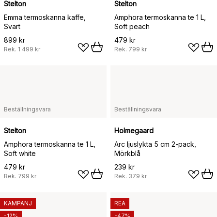
Stelton
Stelton
Emma termoskanna kaffe,
Amphora termoskanna te 1 L,
Svart
Soft peach
899 kr
479 kr
Rek.
1 499 kr
Rek.
799 kr
Beställningsvara
Beställningsvara
Stelton
Holmegaard
Amphora termoskanna te 1 L,
Arc ljuslykta 5 cm 2-pack,
Soft white
Mörkblå
479 kr
239 kr
Rek.
799 kr
Rek.
379 kr
KAMPANJ
REA
-12%
-47%