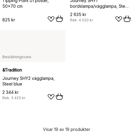
Tipping Point 01 poster,
Journey SHY1
50x70 cm
bordslampa/vägglampa, Steel
blue
2 635 kr
825 kr
Rek.
4 020 kr
Beställningsvara
&Tradition
Journey SHY2 vägglampa,
Steel blue
2 344 kr
Rek.
3 425 kr
Visar 19 av 19 produkter