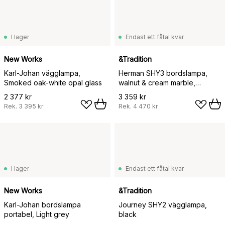
I lager
Endast ett fåtal kvar
New Works
&Tradition
Karl-Johan vägglampa,
Herman SHY3 bordslampa,
Smoked oak-white opal glass
walnut & cream marble,
textilsladd
2 377 kr
3 359 kr
Rek.
3 395 kr
Rek.
4 470 kr
I lager
Endast ett fåtal kvar
New Works
&Tradition
Karl-Johan bordslampa
Journey SHY2 vägglampa,
portabel, Light grey
black