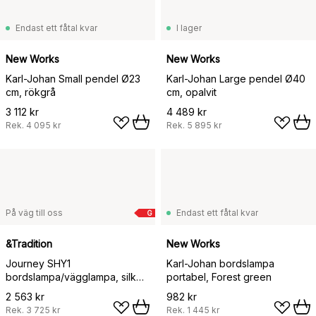
Endast ett fåtal kvar
I lager
New Works
New Works
Karl-Johan Small pendel Ø23
Karl-Johan Large pendel Ø40
cm, rökgrå
cm, opalvit
3 112 kr
4 489 kr
Rek.
4 095 kr
Rek.
5 895 kr
På väg till oss
Endast ett fåtal kvar
G
&Tradition
New Works
Journey SHY1
Karl-Johan bordslampa
bordslampa/vägglampa, silk
portabel, Forest green
grey
2 563 kr
982 kr
Rek.
3 725 kr
Rek.
1 445 kr