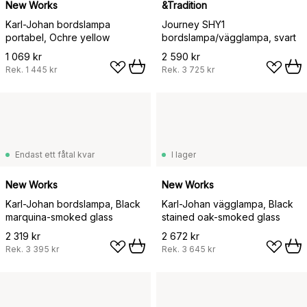
New Works
&Tradition
Karl-Johan bordslampa
Journey SHY1
portabel, Ochre yellow
bordslampa/vägglampa, svart
1 069 kr
2 590 kr
Rek.
1 445 kr
Rek.
3 725 kr
Endast ett fåtal kvar
I lager
New Works
New Works
Karl-Johan bordslampa, Black
Karl-Johan vägglampa, Black
marquina-smoked glass
stained oak-smoked glass
2 319 kr
2 672 kr
Rek.
3 395 kr
Rek.
3 645 kr