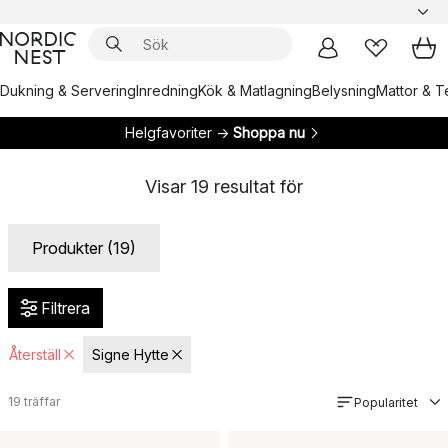
Dukning & Servering
Inredning
Kök & Matlagning
Belysning
Mattor & Te
Helgfavoriter →
Shoppa nu
Visar
19
resultat för
Produkter (19)
Filtrera
Återställ
Signe Hytte
19
träffar
Popularitet