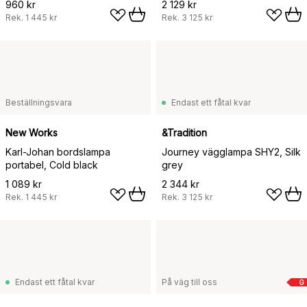
960 kr
2 129 kr
Rek.
1 445 kr
Rek.
3 125 kr
Beställningsvara
Endast ett fåtal kvar
New Works
&Tradition
Karl-Johan bordslampa
Journey vägglampa SHY2, Silk
portabel, Cold black
grey
1 089 kr
2 344 kr
Rek.
1 445 kr
Rek.
3 125 kr
Endast ett fåtal kvar
På väg till oss
G