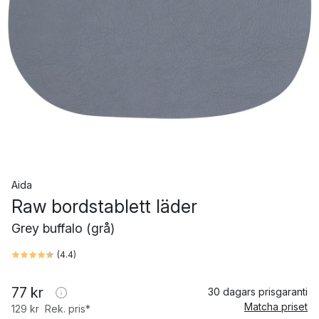
Aida
Raw bordstablett läder
Grey buffalo (grå)
(
4.4
)
77 kr
30 dagars prisgaranti
Matcha priset
129 kr
Rek. pris*