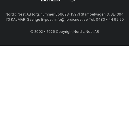
Nordic Nest AB (org. nummer 556628-1597) Stämpelvägen 3, SE-394
70 KALMAR, Sverige E-post: info@nordicnest.se Tel. 0480 - 44 99 20
© 2002 - 2026 Copyright Nordic Nest AB