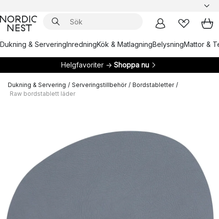
Dukning & Servering
Inredning
Kök & Matlagning
Belysning
Mattor & Te
Helgfavoriter →
Shoppa nu
Dukning & Servering
/
Serveringstillbehör
/
Bordstabletter
/
Raw bordstablett läder