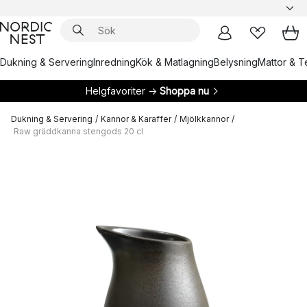
Dukning & Servering
Inredning
Kök & Matlagning
Belysning
Mattor & Te
Helgfavoriter →
Shoppa nu
Dukning & Servering
/
Kannor & Karaffer
/
Mjölkkannor
/
Raw gräddkanna stengods 20 cl