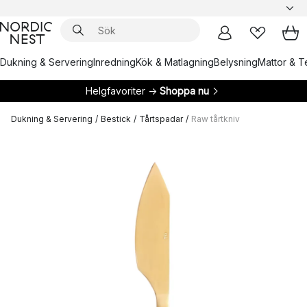
Dukning & Servering
Inredning
Kök & Matlagning
Belysning
Mattor & Te
Helgfavoriter →
Shoppa nu
Dukning & Servering
/
Bestick
/
Tårtspadar
/
Raw tårtkniv