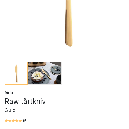
Aida
Raw tårtkniv
Guld
(
5
)