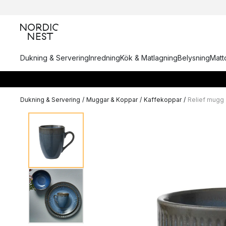
Dukning & Servering
Inredning
Kök & Matlagning
Belysning
Matto
Dukning & Servering
/
Muggar & Koppar
/
Kaffekoppar
/
Relief mugg 