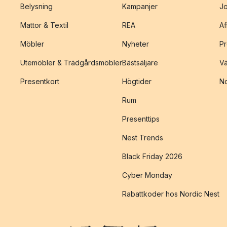
Belysning
Kampanjer
J
Mattor & Textil
REA
Af
Möbler
Nyheter
Pr
Utemöbler & Trädgårdsmöbler
Bästsäljare
Vä
Presentkort
Högtider
No
Rum
Presenttips
Nest Trends
Black Friday 2026
Cyber Monday
Rabattkoder hos Nordic Nest