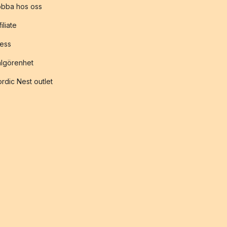
obba hos oss
filiate
ess
lgörenhet
rdic Nest outlet