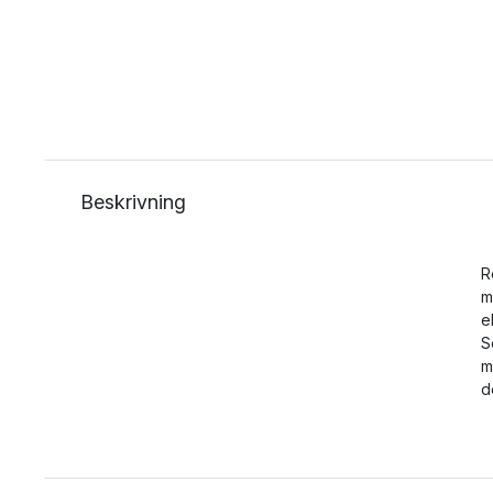
Beskrivning
R
m
e
S
m
d