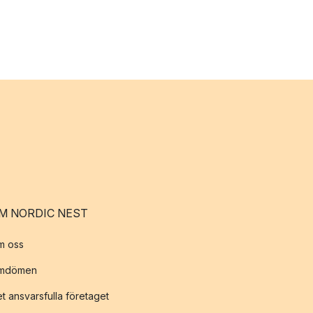
M NORDIC NEST
m oss
mdömen
t ansvarsfulla företaget