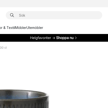
r & Textil
Möbler
Utemöbler
Helgfavoriter →
Shoppa nu
30 cl