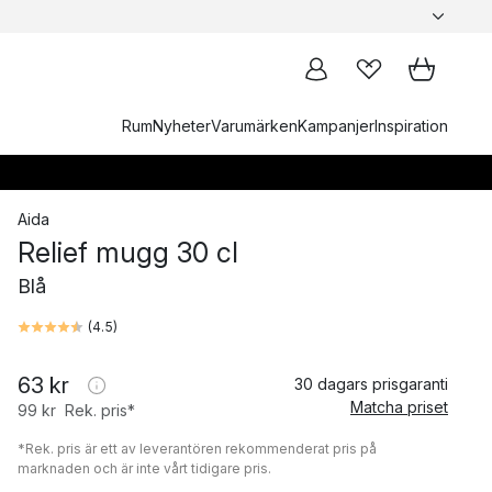
Rum
Nyheter
Varumärken
Kampanjer
Inspiration
Aida
Relief mugg 30 cl
Blå
(
4.5
)
63 kr
30 dagars prisgaranti
Matcha priset
99 kr
Rek. pris*
*Rek. pris är ett av leverantören rekommenderat pris på
marknaden och är inte vårt tidigare pris.