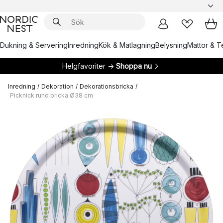
Dukning & Servering
Inredning
Kök & Matlagning
Belysning
Mattor & Te
Helgfavoriter →
Shoppa nu
Inredning
/
Dekoration
/
Dekorationsbricka
/
Picknick rund bricka Ø38 cm