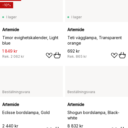
-10%
I lager
I lager
Artemide
Artemide
Timor evighetskalender, Light
Teti vägglampa, Transparent
blue
orange
1 849 kr
692 kr
Rek.
2 062 kr
Rek.
865 kr
Beställningsvara
Beställningsvara
Artemide
Artemide
Eclisse bordslampa, Gold
Shogun bordslampa, Black-
white
2 440 kr
8 832 kr