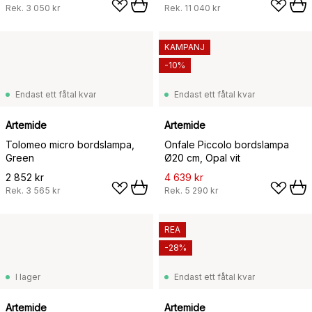
Rek.
3 050 kr
Rek.
11 040 kr
KAMPANJ
-10%
Endast ett fåtal kvar
Endast ett fåtal kvar
Artemide
Artemide
Tolomeo micro bordslampa,
Onfale Piccolo bordslampa
Green
Ø20 cm, Opal vit
2 852 kr
4 639 kr
Rek.
3 565 kr
Rek.
5 290 kr
REA
-28%
I lager
Endast ett fåtal kvar
Artemide
Artemide