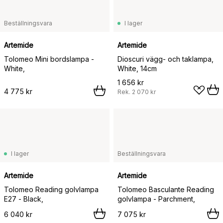
Beställningsvara
I lager
Artemide
Artemide
Tolomeo Mini bordslampa -
Dioscuri vägg- och taklampa,
White,
White, 14cm
1 656 kr
4 775 kr
Rek.
2 070 kr
I lager
Beställningsvara
Artemide
Artemide
Tolomeo Reading golvlampa
Tolomeo Basculante Reading
E27 - Black,
golvlampa - Parchment,
6 040 kr
7 075 kr