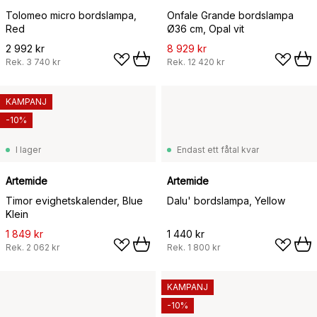
Tolomeo micro bordslampa,
Onfale Grande bordslampa
Red
Ø36 cm, Opal vit
2 992 kr
8 929 kr
Rek.
3 740 kr
Rek.
12 420 kr
KAMPANJ
-10%
I lager
Endast ett fåtal kvar
Artemide
Artemide
Timor evighetskalender, Blue
Dalu' bordslampa, Yellow
Klein
1 849 kr
1 440 kr
Rek.
2 062 kr
Rek.
1 800 kr
KAMPANJ
-10%