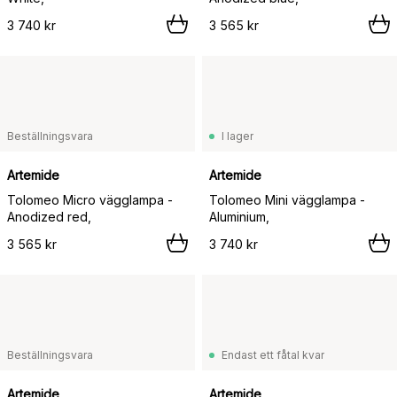
3 740 kr
3 565 kr
Beställningsvara
I lager
Artemide
Artemide
Tolomeo Micro vägglampa -
Tolomeo Mini vägglampa -
Anodized red,
Aluminium,
3 565 kr
3 740 kr
Beställningsvara
Endast ett fåtal kvar
Artemide
Artemide