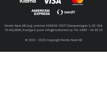
Nordic Nest AB (org. nummer 556628-1597) Stämpelvägen 3, SE-394
70 KALMAR, Sverige E-post: info@nordicnest.se Tel. 0480 - 44 99 20
© 2002 - 2026 Copyright Nordic Nest AB