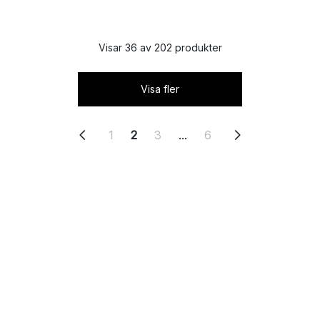
Visar 36 av 202 produkter
Visa fler
1
2
3
...
6