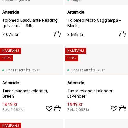
Artemide
Artemide
Tolomeo Basculante Reading
Tolomeo Micro vägglampa -
golvlampa - Silk,
Black,
7 075 kr
3 565 kr
KAMPANJ
KAMPANJ
-10%
-10%
Endast ett fåtal kvar
Endast ett fåtal kvar
Artemide
Artemide
Timor evighetskalender,
Timor evighetskalender,
Green
Lavender
1 849 kr
1 849 kr
Rek.
2 062 kr
Rek.
2 062 kr
KAMPANJ