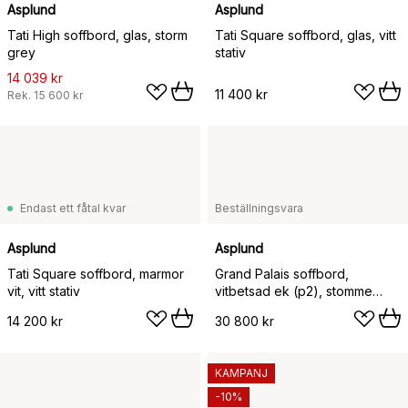
Asplund
Asplund
Tati High soffbord, glas, storm
Tati Square soffbord, glas, vitt
grey
stativ
14 039 kr
11 400 kr
Rek.
15 600 kr
Endast ett fåtal kvar
Beställningsvara
Asplund
Asplund
Tati Square soffbord, marmor
Grand Palais soffbord,
vit, vitt stativ
vitbetsad ek (p2), stomme
vitbetsad ek
14 200 kr
30 800 kr
KAMPANJ
-10%