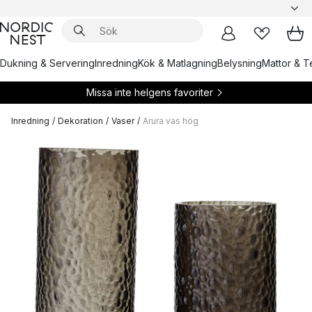
Dukning & Servering
Inredning
Kök & Matlagning
Belysning
Mattor & Te
Missa inte helgens favoriter
Inredning
/
Dekoration
/
Vaser
/
Arura vas hög