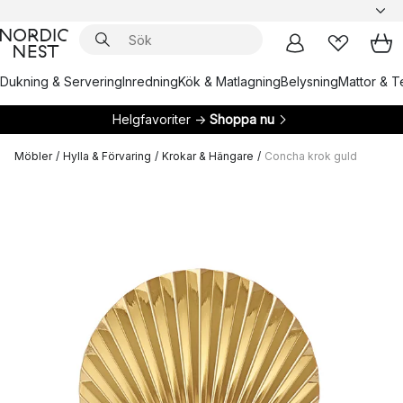
Dukning & Servering
Inredning
Kök & Matlagning
Belysning
Mattor & Te
Helgfavoriter →
Shoppa nu
Möbler
/
Hylla & Förvaring
/
Krokar & Hängare
/
Concha krok guld