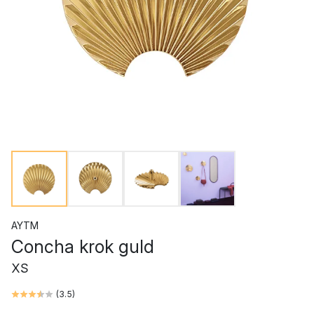
AYTM
Concha krok guld
XS
(
3.5
)