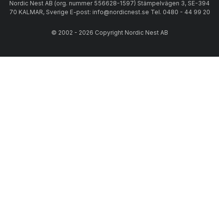
Nordic Nest AB (org. nummer 556628-1597) Stämpelvägen 3, SE-394
70 KALMAR, Sverige E-post: info@nordicnest.se Tel. 0480 - 44 99 20
© 2002 - 2026 Copyright Nordic Nest AB