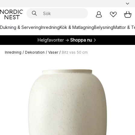
Dukning & Servering
Inredning
Kök & Matlagning
Belysning
Mattor & Te
Helgfavoriter →
Shoppa nu
Inredning
/
Dekoration
/
Vaser
/
Bitz vas 50 cm