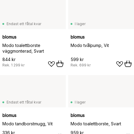
Endast ett fåtal kvar
I lager
blomus
blomus
Modo toalettborste
Modo tvålpump, Vit
väggmonterad, Svart
844 kr
599 kr
Rek.
1 299 kr
Rek.
699 kr
Endast ett fåtal kvar
I lager
blomus
blomus
Modo tandborstmugg, Vit
Modo toalettborste, Svart
336 kr
959 kr