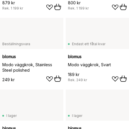
879 kr
800 kr
Rek.
1 199 kr
Rek.
1 199 kr
Beställningsvara
Endast ett fåtal kvar
blomus
blomus
Modo väggkrok, Stainless
Modo väggkrok, Svart
Steel polished
189 kr
249 kr
Rek.
249 kr
I lager
I lager
blomus
blomus