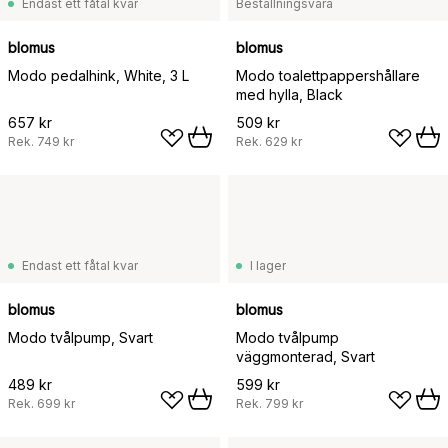
Endast ett fåtal kvar
Beställningsvara
blomus
blomus
Modo pedalhink, White, 3 L
Modo toalettpappershållare
med hylla, Black
657 kr
509 kr
Rek.
749 kr
Rek.
629 kr
Endast ett fåtal kvar
I lager
blomus
blomus
Modo tvålpump, Svart
Modo tvålpump
väggmonterad, Svart
489 kr
599 kr
Rek.
699 kr
Rek.
799 kr