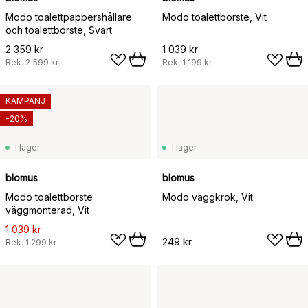
Modo toalettpappershållare
Modo toalettborste, Vit
och toalettborste, Svart
2 359 kr
1 039 kr
Rek.
2 599 kr
Rek.
1 199 kr
KAMPANJ
-20%
I lager
I lager
blomus
blomus
Modo toalettborste
Modo väggkrok, Vit
väggmonterad, Vit
1 039 kr
249 kr
Rek.
1 299 kr