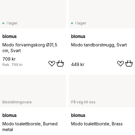
I lager
I lager
blomus
blomus
Modo förvaringskorg Ø31,5
Modo tandborstmugg, Svart
cm, Svart
709 kr
449 kr
Rek.
799 kr
Beställningsvara
På väg till oss
blomus
blomus
Modo toalettborste, Burned
Modo toalettborste, Brass
metal