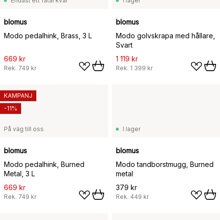
Endast ett fåtal kvar
I lager
blomus
blomus
Modo pedalhink, Brass, 3 L
Modo golvskrapa med hållare,
Svart
669 kr
1 119 kr
Rek.
749 kr
Rek.
1 399 kr
KAMPANJ
-11%
På väg till oss
I lager
blomus
blomus
Modo pedalhink, Burned
Modo tandborstmugg, Burned
Metal, 3 L
metal
669 kr
379 kr
Rek.
749 kr
Rek.
449 kr