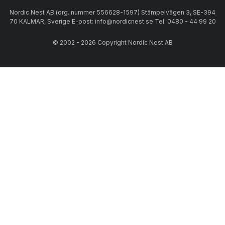
Nordic Nest AB (org. nummer 556628-1597) Stämpelvägen 3, SE-394
70 KALMAR, Sverige E-post: info@nordicnest.se Tel. 0480 - 44 99 20
© 2002 - 2026 Copyright Nordic Nest AB