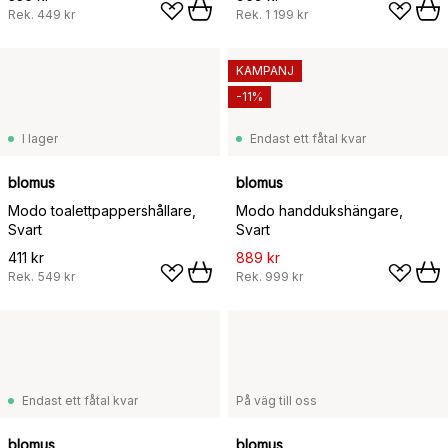
Rek.
449 kr
Rek.
1 199 kr
KAMPANJ
-11%
I lager
Endast ett fåtal kvar
blomus
blomus
Modo toalettpappershållare,
Modo handdukshängare,
Svart
Svart
411 kr
889 kr
Rek.
549 kr
Rek.
999 kr
Endast ett fåtal kvar
På väg till oss
blomus
blomus