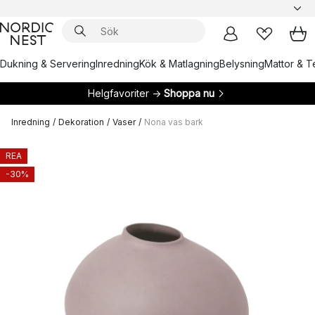
Dukning & Servering
Inredning
Kök & Matlagning
Belysning
Mattor & Te
Helgfavoriter →
Shoppa nu
Inredning
/
Dekoration
/
Vaser
/
Nona vas bark
REA
-30%