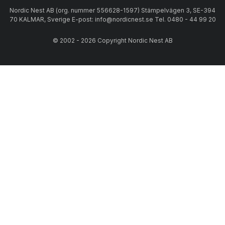
Nordic Nest AB (org. nummer 556628-1597) Stämpelvägen 3, SE-394
70 KALMAR, Sverige E-post: info@nordicnest.se Tel. 0480 - 44 99 20
© 2002 - 2026 Copyright Nordic Nest AB