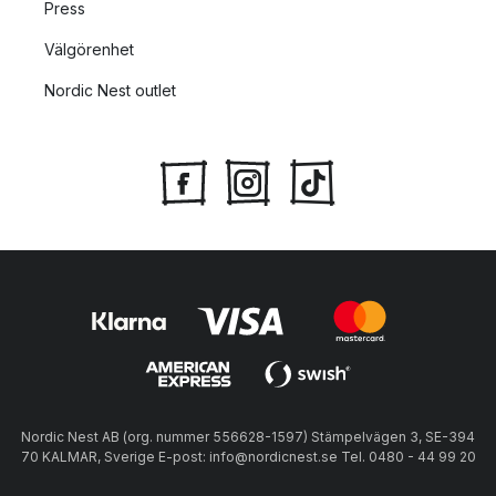
Press
Välgörenhet
Nordic Nest outlet
Nordic Nest AB (org. nummer 556628-1597) Stämpelvägen 3, SE-394
70 KALMAR, Sverige E-post: info@nordicnest.se Tel. 0480 - 44 99 20