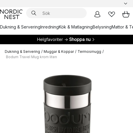
Dukning & Servering
Inredning
Kök & Matlagning
Belysning
Mattor & Te
Helgfavoriter →
Shoppa nu
Dukning & Servering
/
Muggar & Koppar
/
Termosmugg
/
Bodum Travel Mug krom liten