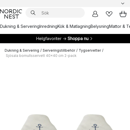
Dukning & Servering
Inredning
Kök & Matlagning
Belysning
Mattor & Te
Helgfavoriter →
Shoppa nu
Dukning & Servering
/
Serveringstillbehör
/
Tygservetter
/
Sjösala bomullsservett 40x40 cm 2-pack