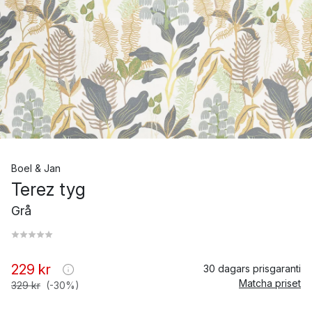
Boel & Jan
Terez tyg
Grå
229 kr
30 dagars prisgaranti
Matcha priset
329 kr
(-30%)