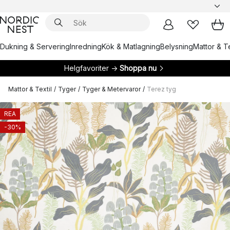
Dukning & Servering
Inredning
Kök & Matlagning
Belysning
Mattor & Te
Helgfavoriter →
Shoppa nu
Mattor & Textil
/
Tyger
/
Tyger & Metervaror
/
Terez tyg
REA
-30%