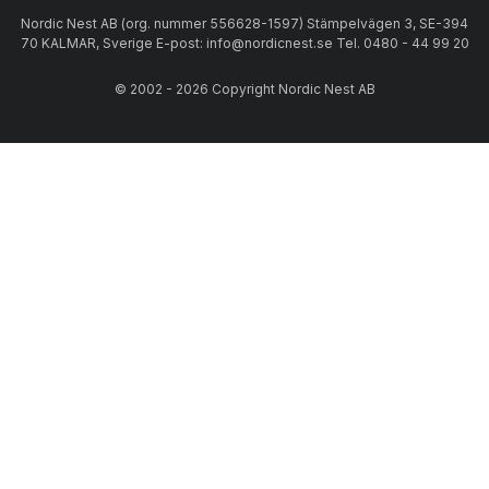
Nordic Nest AB (org. nummer 556628-1597) Stämpelvägen 3, SE-394
70 KALMAR, Sverige E-post: info@nordicnest.se Tel. 0480 - 44 99 20
© 2002 - 2026 Copyright Nordic Nest AB