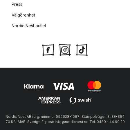
Press
Välgörenhet
Nordic Nest outlet
Nordic Nest AB (org. nummer 556628-1597) Stämpelvägen 3, SE-394
70 KALMAR, Sverige E-post: info@nordicnest.se Tel. 0480 - 44 99 20