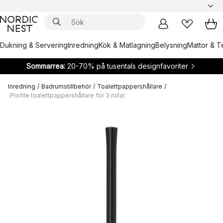
Dukning & Servering
Inredning
Kök & Matlagning
Belysning
Mattor & Te
Sommarrea:
20-70% på tusentals designfavoriter
Inredning
/
Badrumstillbehör
/
Toalettpappershållare
/
Profile toalettpappershållare för 3 rullar