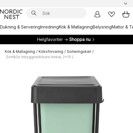
Dukning & Servering
Inredning
Kök & Matlagning
Belysning
Mattor & Te
Helgfavoriter →
Shoppa nu
Kök & Matlagning
/
Köksförvaring
/
Sorteringskärl
/
Sort&Go Inbyggnadsbara hinkar, 2x15 L