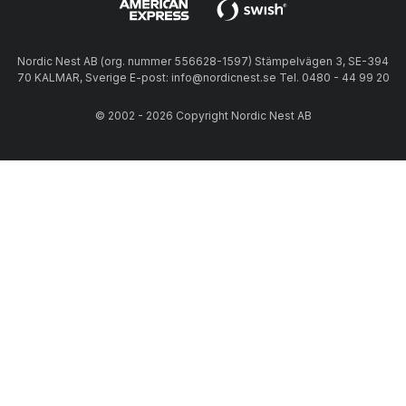
Nordic Nest AB (org. nummer 556628-1597) Stämpelvägen 3, SE-394
70 KALMAR, Sverige E-post: info@nordicnest.se Tel. 0480 - 44 99 20
© 2002 - 2026 Copyright Nordic Nest AB