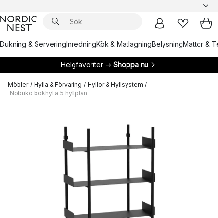
Dukning & Servering
Inredning
Kök & Matlagning
Belysning
Mattor & Te
Helgfavoriter →
Shoppa nu
Möbler
/
Hylla & Förvaring
/
Hyllor & Hyllsystem
/
Nobuko bokhylla 5 hyllplan