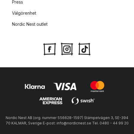
Press
Välgörenhet
Nordic Nest outlet
Nordic Nest AB (org. nummer 556628-1597) Stämpelvägen 3, SE-394
70 KALMAR, Sverige E-post: info@nordicnest.se Tel. 0480 - 44 99 20