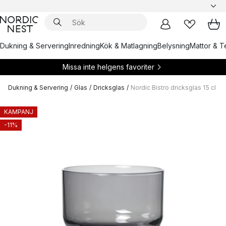
Dukning & Servering
Inredning
Kök & Matlagning
Belysning
Mattor & Te
Missa inte helgens favoriter
Dukning & Servering
/
Glas
/
Dricksglas
/
Nordic Bistro dricksglas 15 cl
KAMPANJ
-11%