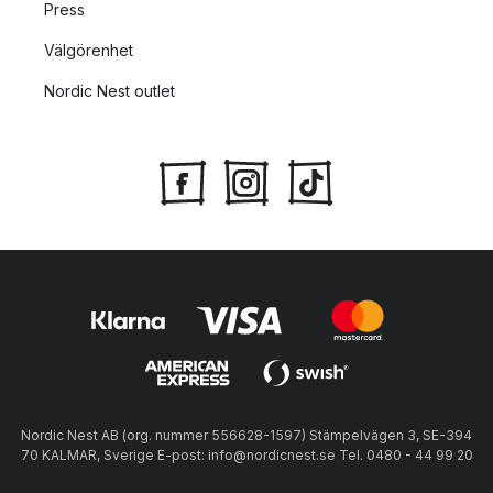
Press
Välgörenhet
Nordic Nest outlet
Nordic Nest AB (org. nummer 556628-1597) Stämpelvägen 3, SE-394
70 KALMAR, Sverige E-post: info@nordicnest.se Tel. 0480 - 44 99 20