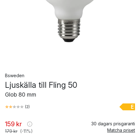
Bsweden
Ljuskälla till Fling 50
Glob 80 mm
E
(
2
)
159 kr
30 dagars prisgaranti
Matcha priset
179 kr
(-11%)