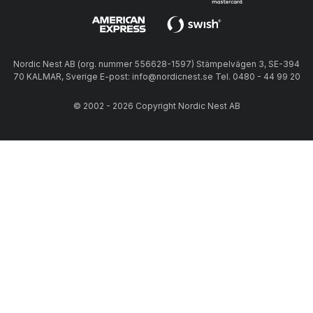
Nordic Nest AB (org. nummer 556628-1597) Stämpelvägen 3, SE-394
70 KALMAR, Sverige E-post: info@nordicnest.se Tel. 0480 - 44 99 20
© 2002 - 2026 Copyright Nordic Nest AB