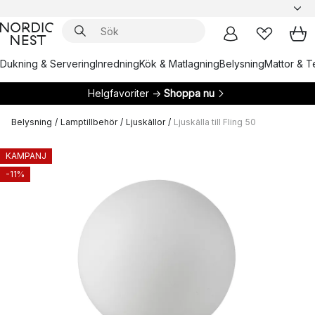
Dukning & Servering
Inredning
Kök & Matlagning
Belysning
Mattor & Te
Helgfavoriter →
Shoppa nu
Belysning
/
Lamptillbehör
/
Ljuskällor
/
Ljuskälla till Fling 50
KAMPANJ
-11%