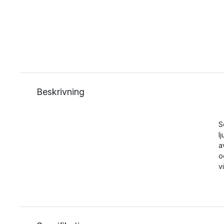
Beskrivning
S
l
a
o
v