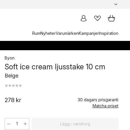
Rum
Nyheter
Varumärken
Kampanjer
Inspiration
Byon
Soft ice cream ljusstake 10 cm
Beige
278 kr
30 dagars prisgaranti
Matcha priset
Lägg i varukorg