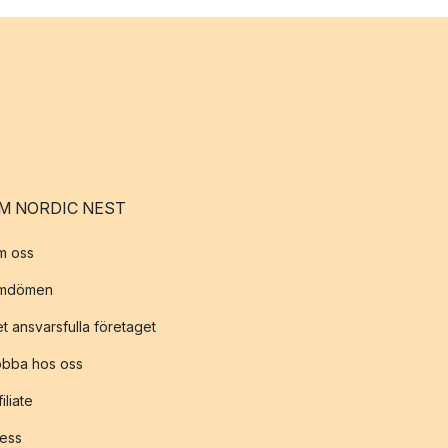
M NORDIC NEST
m oss
mdömen
t ansvarsfulla företaget
obba hos oss
filiate
ess