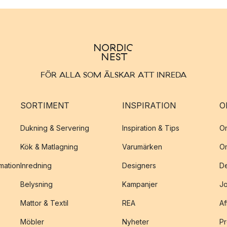
FÖR ALLA SOM ÄLSKAR ATT INREDA
SORTIMENT
INSPIRATION
O
Dukning & Servering
Inspiration & Tips
O
Kök & Matlagning
Varumärken
O
amation
Inredning
Designers
De
Belysning
Kampanjer
J
Mattor & Textil
REA
Af
Möbler
Nyheter
Pr