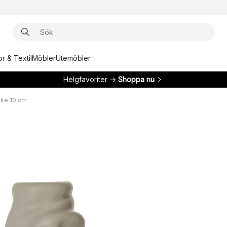
r & Textil
Möbler
Utemöbler
Helgfavoriter →
Shoppa nu
ake 10 cm