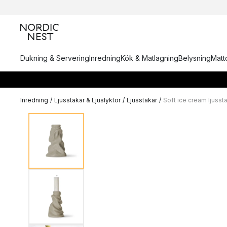
Dukning & Servering
Inredning
Kök & Matlagning
Belysning
Matto
Inredning
/
Ljusstakar & Ljuslyktor
/
Ljusstakar
/
Soft ice cream ljusst