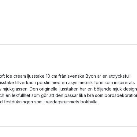
oft ice cream ljusstake 10 cm från svenska Byon är en uttrycksfull
jusstake tillverkad i porslin med en asymmetrisk form som inspirerats
v mjukglassen. Den originella ljusstaken har en böljande mjuk design
ch en lekfullhet som gör att den passar lika bra som bordsdekoratio
id festdukningen som i vardagsrummets bokhylla.