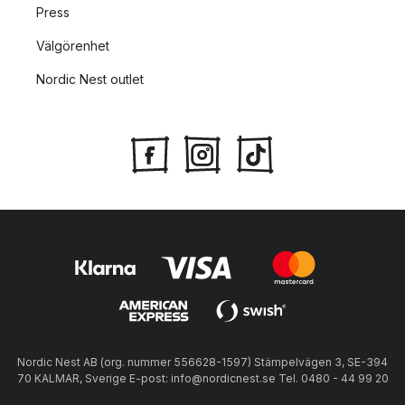
Press
Välgörenhet
Nordic Nest outlet
Nordic Nest AB (org. nummer 556628-1597) Stämpelvägen 3, SE-394
70 KALMAR, Sverige E-post: info@nordicnest.se Tel. 0480 - 44 99 20