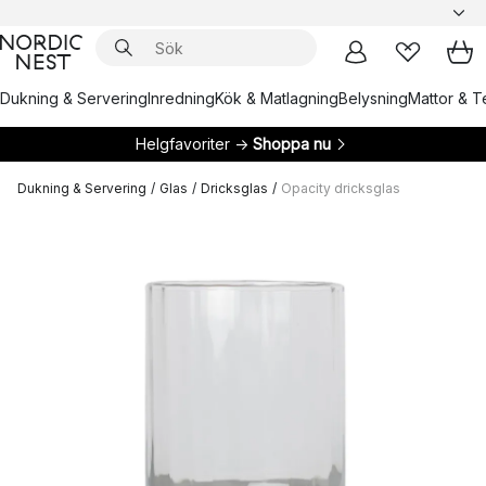
Dukning & Servering
Inredning
Kök & Matlagning
Belysning
Mattor & Te
Helgfavoriter →
Shoppa nu
Dukning & Servering
/
Glas
/
Dricksglas
/
Opacity dricksglas