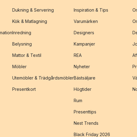
Dukning & Servering
Inspiration & Tips
O
Kök & Matlagning
Varumärken
O
amation
Inredning
Designers
De
Belysning
Kampanjer
J
Mattor & Textil
REA
Af
Möbler
Nyheter
Pr
Utemöbler & Trädgårdsmöbler
Bästsäljare
Vä
Presentkort
Högtider
No
Rum
Presenttips
Nest Trends
Black Friday 2026