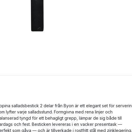
opina salladsbestick 2 delar från Byon är ett elegant set för serveri
om lyfter varje salladsstund. Formgivna med rena linjer och
alanserad tyngd för ett behagligt grepp, lämpar de sig både till
ardags och fest. Besticken levereras i en vacker presentask —
erfekt som gåva — och är tillverkade i rostfritt stål med zinklegering.