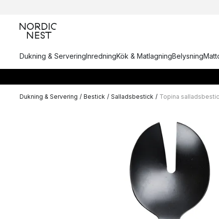
Dukning & Servering
Inredning
Kök & Matlagning
Belysning
Matto
Dukning & Servering
/
Bestick
/
Salladsbestick
/
Topina salladsbestic