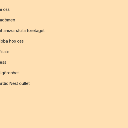
m oss
mdömen
t ansvarsfulla företaget
obba hos oss
filiate
ess
lgörenhet
rdic Nest outlet