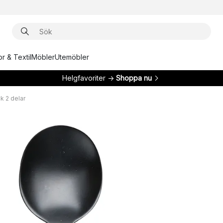
r & Textil
Möbler
Utemöbler
Helgfavoriter →
Shoppa nu
k 2 delar