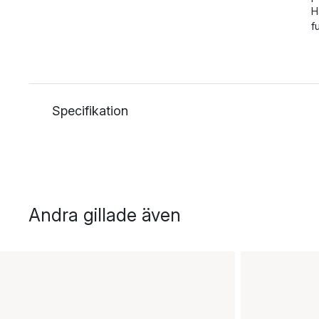
H
f
Specifikation
Andra gillade även