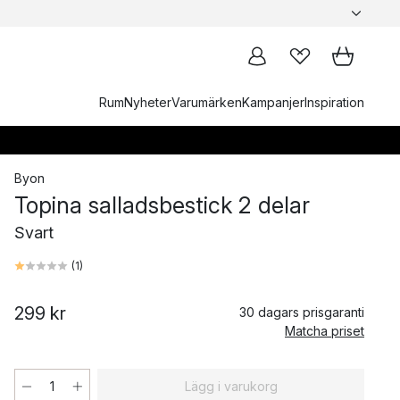
Rum
Nyheter
Varumärken
Kampanjer
Inspiration
Byon
Topina salladsbestick 2 delar
Svart
(
1
)
299 kr
30 dagars prisgaranti
Matcha priset
Lägg i varukorg