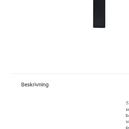
Beskrivning
T
s
b
v
p