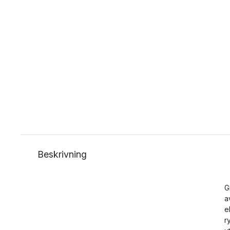
Beskrivning
G
a
e
r