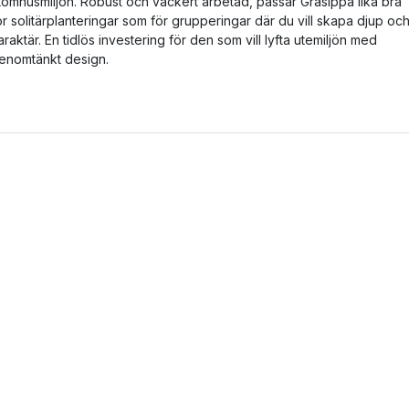
tomhusmiljön. Robust och vackert arbetad, passar Gråsippa lika bra
ör solitärplanteringar som för grupperingar där du vill skapa djup oc
araktär. En tidlös investering för den som vill lyfta utemiljön med
enomtänkt design.