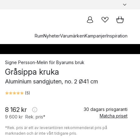
Rum
Nyheter
Varumärken
Kampanjer
Inspiration
Signe Persson-Melin
för
Byarums bruk
Gråsippa kruka
Aluminium sandgjuten, no. 2 Ø41 cm
(
5
)
8 162 kr
30 dagars prisgaranti
Matcha priset
9 600 kr
Rek. pris*
*Rek. pris är ett av leverantören rekommenderat pris på
marknaden och är inte vårt tidigare pris.