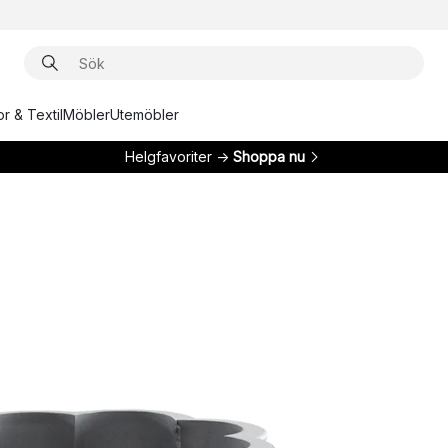
r & Textil
Möbler
Utemöbler
Helgfavoriter →
Shoppa nu