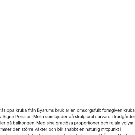
råsippa kruka från Byarums bruk är en omsorgsfullt formgiven kruka
v Signe Persson-Melin som bjuder på skulptural närvaro i trädgårde
ller på balkongen. Med sina graciösa proportioner och rejäla volym
ymmer den större växter och blir snabbt en naturlig mittpunkt i