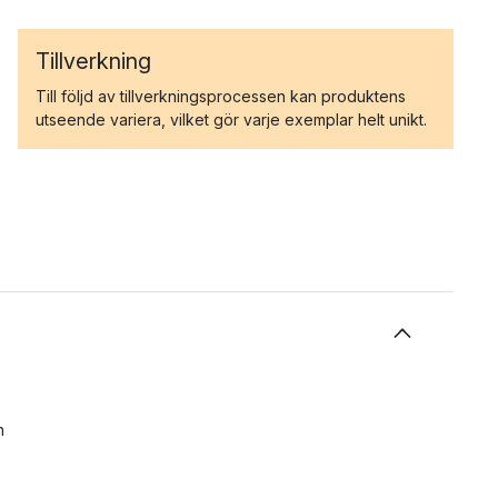
Tillverkning
Till följd av tillverkningsprocessen kan produktens
utseende variera, vilket gör varje exemplar helt unikt.
n