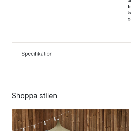
u
f
k
g
Specifikation
Shoppa stilen