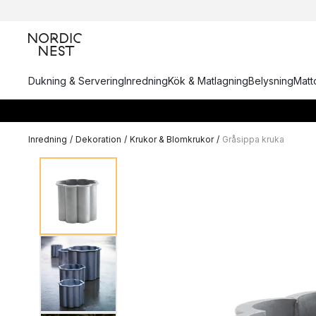
Dukning & Servering
Inredning
Kök & Matlagning
Belysning
Matto
Inredning
/
Dekoration
/
Krukor & Blomkrukor
/
Gråsippa kruka