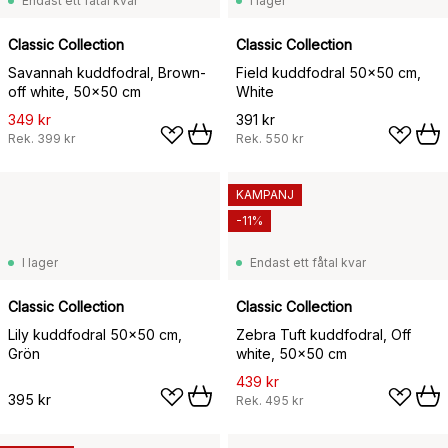
Endast ett fåtal kvar
I lager
Classic Collection
Classic Collection
Savannah kuddfodral, Brown-
Field kuddfodral 50x50 cm,
off white, 50x50 cm
White
349 kr
391 kr
Rek.
399 kr
Rek.
550 kr
KAMPANJ
-11%
I lager
Endast ett fåtal kvar
Classic Collection
Classic Collection
Lily kuddfodral 50x50 cm,
Zebra Tuft kuddfodral, Off
Grön
white, 50x50 cm
439 kr
395 kr
Rek.
495 kr