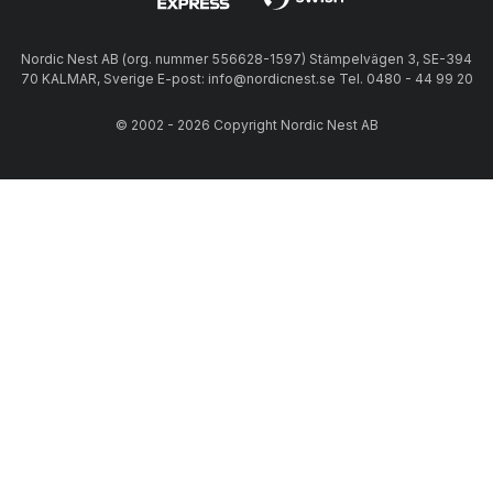
Nordic Nest AB (org. nummer 556628-1597) Stämpelvägen 3, SE-394
70 KALMAR, Sverige E-post: info@nordicnest.se Tel. 0480 - 44 99 20
© 2002 - 2026 Copyright Nordic Nest AB