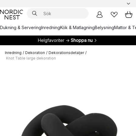
Dukning & Servering
Inredning
Kök & Matlagning
Belysning
Mattor & Te
Helgfavoriter →
Shoppa nu
Inredning
/
Dekoration
/
Dekorationsdetaljer
/
Knot Table large dekoration