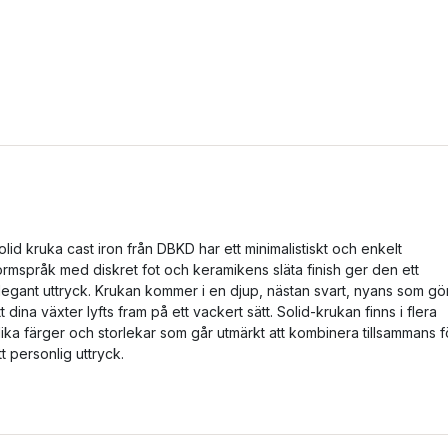
olid kruka cast iron från DBKD har ett minimalistiskt och enkelt
ormspråk med diskret fot och keramikens släta finish ger den ett
legant uttryck. Krukan kommer i en djup, nästan svart, nyans som gö
tt dina växter lyfts fram på ett vackert sätt. Solid-krukan finns i flera
lika färger och storlekar som går utmärkt att kombinera tillsammans f
tt personlig uttryck.