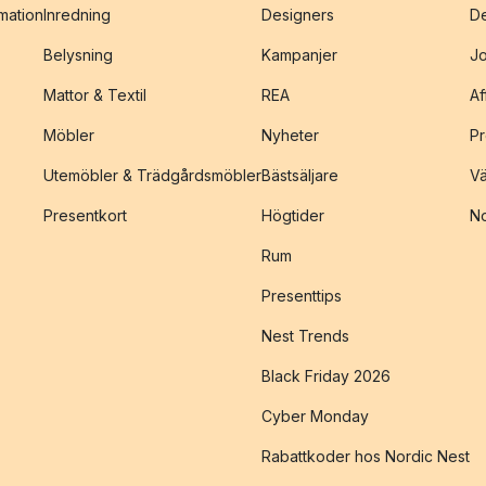
amation
Inredning
Designers
De
Belysning
Kampanjer
J
Mattor & Textil
REA
Af
Möbler
Nyheter
Pr
Utemöbler & Trädgårdsmöbler
Bästsäljare
Vä
Presentkort
Högtider
No
Rum
Presenttips
Nest Trends
Black Friday 2026
Cyber Monday
Rabattkoder hos Nordic Nest