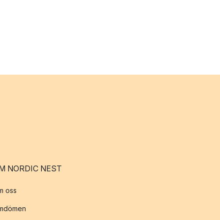
M NORDIC NEST
m oss
mdömen