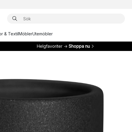
r & Textil
Möbler
Utemöbler
Helgfavoriter →
Shoppa nu