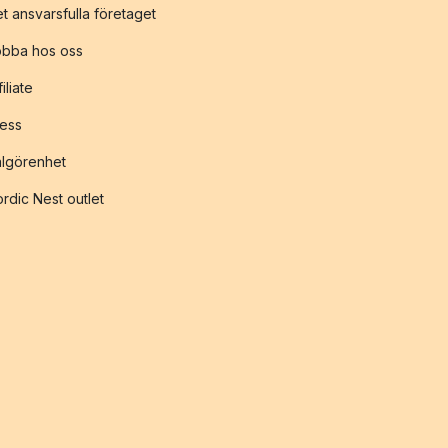
t ansvarsfulla företaget
obba hos oss
filiate
ess
lgörenhet
rdic Nest outlet