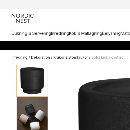
Dukning & Servering
Inredning
Kök & Matlagning
Belysning
Matto
Inredning
/
Dekoration
/
Krukor & Blomkrukor
/
Solid kruka cast iron