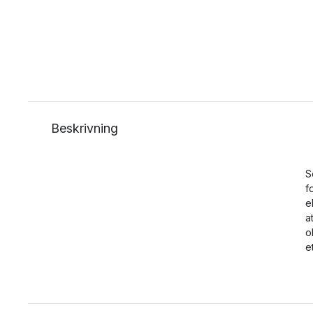
Beskrivning
S
f
e
a
o
e