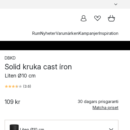
Rum
Nyheter
Varumärken
Kampanjer
Inspiration
DBKD
Solid kruka cast iron
Liten Ø10 cm
(
3.6
)
109 kr
30 dagars prisgaranti
Matcha priset
Liten Ø10 cm