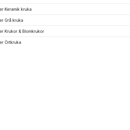
ler Keramik kruka
ler Grå kruka
ler Krukor & Blomkrukor
ler Örtkruka