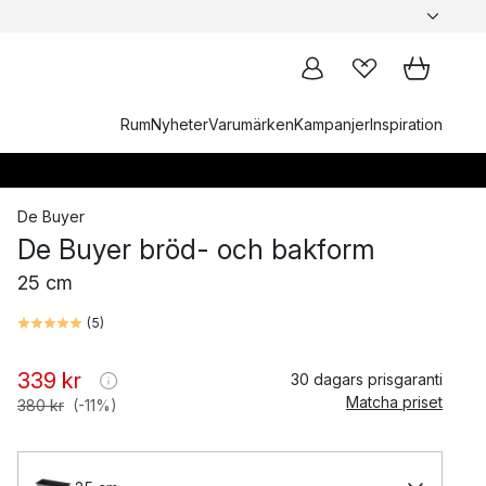
Rum
Nyheter
Varumärken
Kampanjer
Inspiration
De Buyer
De Buyer bröd- och bakform
25 cm
(
5
)
339 kr
30 dagars prisgaranti
Matcha priset
380 kr
(-11%)