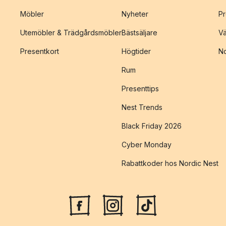
Möbler
Nyheter
Pr
Utemöbler & Trädgårdsmöbler
Bästsäljare
Vä
Presentkort
Högtider
No
Rum
Presenttips
Nest Trends
Black Friday 2026
Cyber Monday
Rabattkoder hos Nordic Nest