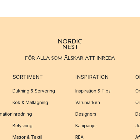
FÖR ALLA SOM ÄLSKAR ATT INREDA
SORTIMENT
INSPIRATION
O
Dukning & Servering
Inspiration & Tips
O
Kök & Matlagning
Varumärken
O
amation
Inredning
Designers
De
Belysning
Kampanjer
J
Mattor & Textil
REA
Af