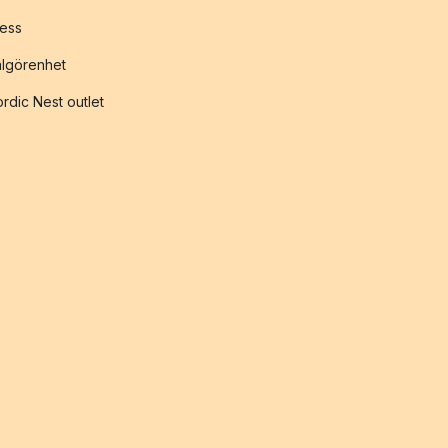
ess
lgörenhet
rdic Nest outlet