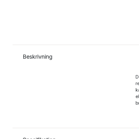
Beskrivning
D
r
k
e
b