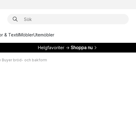
r & Textil
Möbler
Utemöbler
Helgfavoriter →
Shoppa nu
 Buyer bröd- och bakform