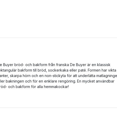
e Buyer bröd- och bakform från franska De Buyer är en klassisk
ektangulär bakform till bröd, sockerkaka eller paté. Formen har vikta
anter, skarpa hörn och en non-stickyta för att underlätta matlagning
ller bakningen och för en enklare rengöring. En mycket användbar
röd- och bakform för alla hemmakockar!