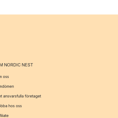
M NORDIC NEST
m oss
mdömen
t ansvarsfulla företaget
obba hos oss
filiate