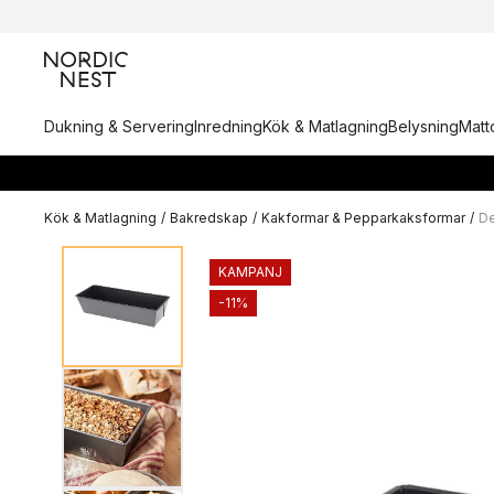
Dukning & Servering
Inredning
Kök & Matlagning
Belysning
Matto
Kök & Matlagning
/
Bakredskap
/
Kakformar & Pepparkaksformar
/
De
KAMPANJ
-11%