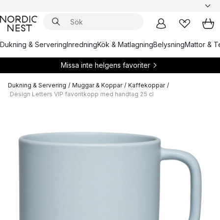
Dukning & Servering
Inredning
Kök & Matlagning
Belysning
Mattor & Te
Missa inte helgens favoriter
Dukning & Servering
/
Muggar & Koppar
/
Kaffekoppar
/
Design Letters VIP favoritkopp med handtag 25 cl