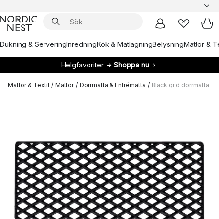
Dukning & Servering
Inredning
Kök & Matlagning
Belysning
Mattor & Te
Helgfavoriter →
Shoppa nu
Mattor & Textil
/
Mattor
/
Dörrmatta & Entrématta
/
Black grid dörrmatta