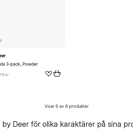
ss
eer
åda 3-pack, Powder
79 kr
Visar 6 av 6 produkter
by Deer för olika karaktärer på sina p