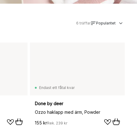
6
träffar
Popularitet
Endast ett fåtal kvar
Done by deer
Ozzo haklapp med ärm, Powder
155 kr
Rek.
239 kr