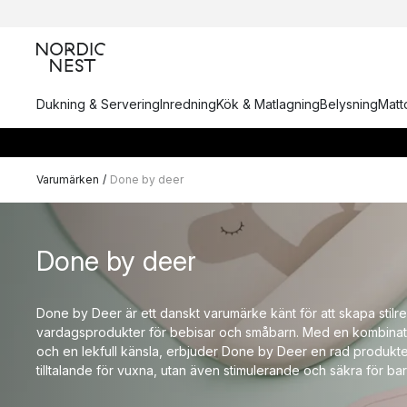
Dukning & Servering
Inredning
Kök & Matlagning
Belysning
Matto
Varumärken
/
Done by deer
Done by deer
Done by Deer är ett danskt varumärke känt för att skapa stilre
vardagsprodukter för bebisar och småbarn. Med en kombinat
och en lekfull känsla, erbjuder Done by Deer en rad produkter
tilltalande för vuxna, utan även stimulerande och säkra för bar