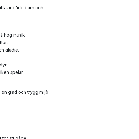
lltalar både barn och
på hög musik.
tten.
ch glädje.
tyr.
iken spelar.
 en glad och trygg miljö
 för att både