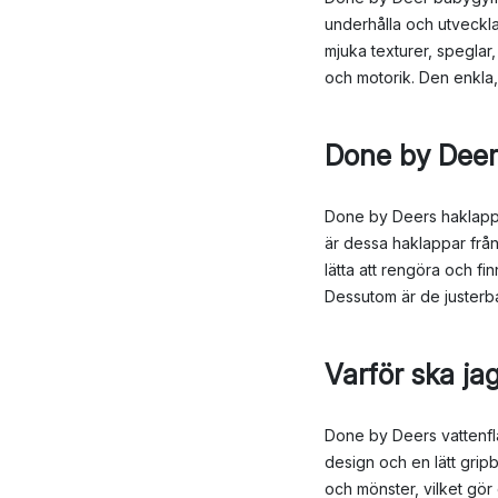
underhålla och utveckla
mjuka texturer, spegla
och motorik. Den enkla,
Done by Deer
Done by Deers haklappar
är dessa haklappar från
lätta att rengöra och fi
Dessutom är de justerbara
Varför ska ja
Done by Deers vattenfla
design och en lätt gripb
och mönster, vilket gör 