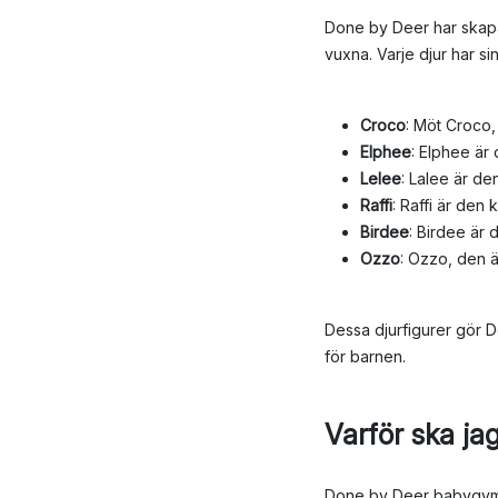
Done by Deer har skapa
vuxna. Varje djur har s
Croco
: Möt Croco,
Elphee
: Elphee är 
Lelee
: Lalee är d
Raffi
: Raffi är den
Birdee
: Birdee är 
Ozzo
: Ozzo, den ä
Dessa djurfigurer gör D
för barnen.
Varför ska j
Done by Deer babygym ä