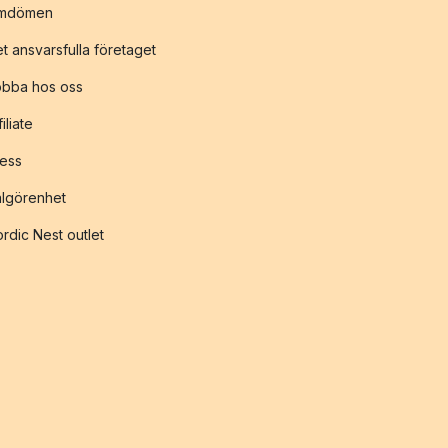
mdömen
t ansvarsfulla företaget
obba hos oss
filiate
ess
lgörenhet
rdic Nest outlet