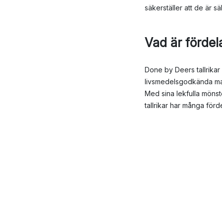
säkerställer att de är s
Vad är fördel
Done by Deers tallrikar
livsmedelsgodkända mater
Med sina lekfulla mönste
tallrikar har många förde
Tillverkade av tåli
Finns i olika storle
Lätt att rengöra oc
Designade med barne
Done by Deer fortsätter
designade produkter. Oa