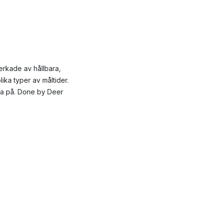
verkade av hållbara,
lika typer av måltider.
 äta på. Done by Deer
nkta och vackert
 by Deer produkter som