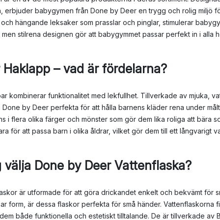
, erbjuder babygymen från Done by Deer en trygg och rolig miljö fö
r, och hängande leksaker som prasslar och pinglar, stimulerar baby
 men stilrena designen gör att babygymmet passar perfekt in i alla 
 Haklapp – vad är fördelarna?
 kombinerar funktionalitet med lekfullhet. Tillverkade av mjuka, va
 Done by Deer perfekta för att hålla barnens kläder rena under målt
nns i flera olika färger och mönster som gör dem lika roliga att bära s
 för att passa barn i olika åldrar, vilket gör dem till ett långvarigt va
g välja Done by Deer Vattenflaska?
skor är utformade för att göra drickandet enkelt och bekvämt för sm
ar form, är dessa flaskor perfekta för små händer. Vattenflaskorna fin
dem både funktionella och estetiskt tilltalande. De är tillverkade av BP