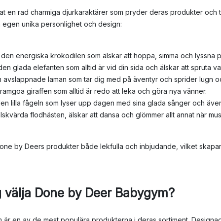
t en rad charmiga djurkaraktärer som pryder deras produkter och ti
in egen unika personlighet och design:
 den energiska krokodilen som älskar att hoppa, simma och lyssna 
den glada elefanten som alltid är vid din sida och älskar att spruta va
en avslappnade laman som tar dig med på äventyr och sprider lugn o
 kramgoa giraffen som alltid är redo att leka och göra nya vänner.
den lilla fågeln som lyser upp dagen med sina glada sånger och även
lskvärda flodhästen, älskar att dansa och glömmer allt annat när mus
one by Deers produkter både lekfulla och inbjudande, vilket skapar
ag välja Done by Deer Babygym?
r en av de mest populära produkterna i deras sortiment. Designad