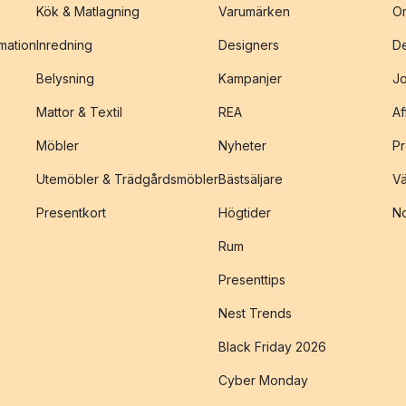
Kök & Matlagning
Varumärken
O
amation
Inredning
Designers
De
Belysning
Kampanjer
J
Mattor & Textil
REA
Af
Möbler
Nyheter
Pr
Utemöbler & Trädgårdsmöbler
Bästsäljare
Vä
Presentkort
Högtider
No
Rum
Presenttips
Nest Trends
Black Friday 2026
Cyber Monday