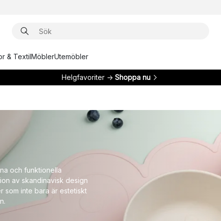
r & Textil
Möbler
Utemöbler
Helgfavoriter →
Shoppa nu
na och funktionella
ion av skandinavisk design
 som inte bara är estetiskt
n.