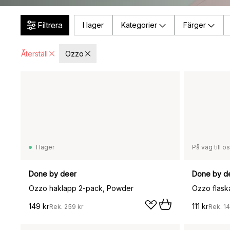
Filtrera
I lager
Kategorier
Färger
Återställ
Ozzo
I lager
På väg till o
Done by deer
Done by d
Ozzo haklapp 2-pack, Powder
Ozzo flask
149 kr
111 kr
Rek.
259 kr
Rek.
14