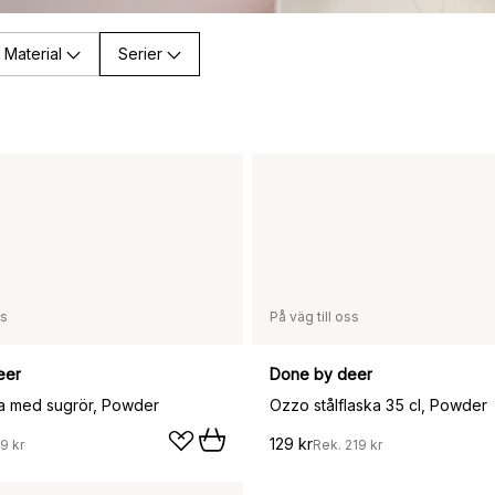
Material
Serier
ss
På väg till oss
eer
Done by deer
a med sugrör, Powder
Ozzo stålflaska 35 cl, Powder
129 kr
9 kr
Rek.
219 kr