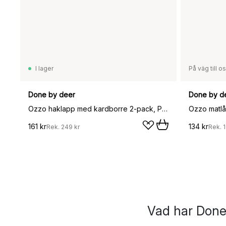
I lager
På väg till o
Done by deer
Done by d
Ozzo haklapp med kardborre 2-pack, Powder
Ozzo matl
161 kr
134 kr
Rek.
249 kr
Rek.
1
Vad har Done 