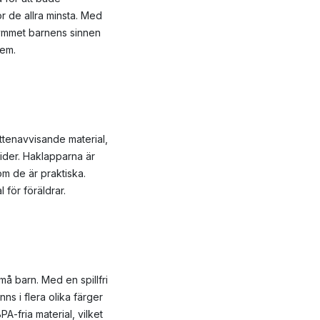
r de allra minsta. Med
gymmet barnens sinnen
hem.
ttenavvisande material,
ider. Haklapparna är
om de är praktiska.
l för föräldrar.
å barn. Med en spillfri
ns i flera olika färger
A-fria material, vilket