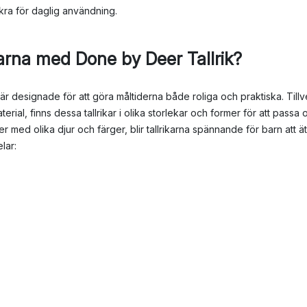
äkra för daglig användning.
arna med Done by Deer Tallrik?
 är designade för att göra måltiderna både roliga och praktiska. Till
ial, finns dessa tallrikar i olika storlekar och former för att passa o
r med olika djur och färger, blir tallrikarna spännande för barn att
lar:
ga material som tål daglig användning.
kar och former för att passa olika tillfällen och måltider.
h kan diskas i diskmaskin.
ns intresse i åtanke, vilket leder till roligare måltider.
 att inspirera och glädja både föräldrar och barn med sina genomtä
vsett om det handlar om lek, måltid eller utflykter, erbjuder Done