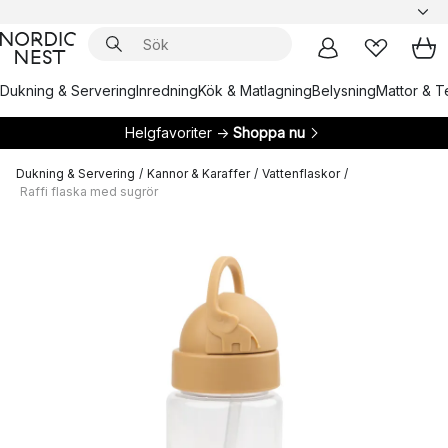
Dukning & Servering
Inredning
Kök & Matlagning
Belysning
Mattor & Te
Helgfavoriter →
Shoppa nu
Dukning & Servering
/
Kannor & Karaffer
/
Vattenflaskor
/
Raffi flaska med sugrör