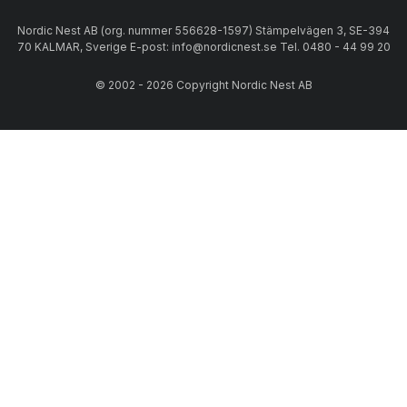
Nordic Nest AB (org. nummer 556628-1597) Stämpelvägen 3, SE-394
70 KALMAR, Sverige E-post: info@nordicnest.se Tel. 0480 - 44 99 20
© 2002 - 2026 Copyright Nordic Nest AB