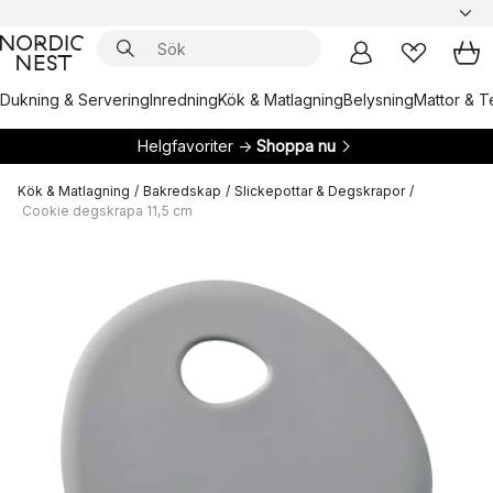
Dukning & Servering
Inredning
Kök & Matlagning
Belysning
Mattor & Te
Helgfavoriter →
Shoppa nu
Kök & Matlagning
/
Bakredskap
/
Slickepottar & Degskrapor
/
Cookie degskrapa 11,5 cm