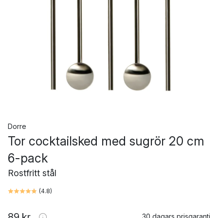
Dorre
Tor cocktailsked med sugrör 20 cm
6-pack
Rostfritt stål
(
4.8
)
89 kr
30 dagars prisgaranti