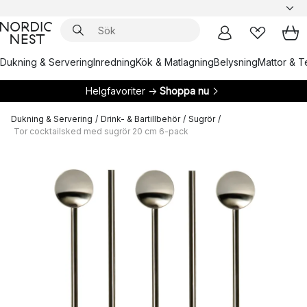
Dukning & Servering
Inredning
Kök & Matlagning
Belysning
Mattor & Te
Helgfavoriter →
Shoppa nu
Dukning & Servering
/
Drink- & Bartillbehör
/
Sugrör
/
Tor cocktailsked med sugrör 20 cm 6-pack