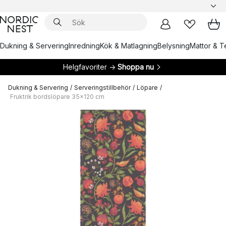
Dukning & Servering
Inredning
Kök & Matlagning
Belysning
Mattor & Te
Helgfavoriter →
Shoppa nu
Dukning & Servering
/
Serveringstillbehör
/
Löpare
/
Fruktrik bordslöpare 35x120 cm