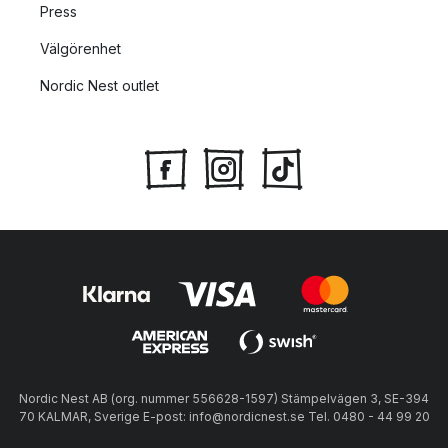
Press
Välgörenhet
Nordic Nest outlet
Nordic Nest AB (org. nummer 556628-1597) Stämpelvägen 3, SE-394
70 KALMAR, Sverige E-post: info@nordicnest.se Tel. 0480 - 44 99 20