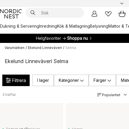
Dukning & Servering
Inredning
Kök & Matlagning
Belysning
Mattor & Te
Helgfavoriter →
Shoppa nu
Varumärken
/
Ekelund Linneväveri
/
Selma
Ekelund Linneväveri Selma
Filtrera
I lager
Kategorier
Färger
Mate
3
träffar
Popularitet