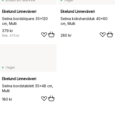
Endast ett fåtal kvar
I lager
Ekelund Linneväveri
Ekelund Linneväveri
Selma bordslöpare 35x120
Selma kökshandduk 40x60
cm, Multi
cm, Multi
379 kr
280 kr
Rek.
475 kr
I lager
Ekelund Linneväveri
Selma bordstablett 35x48 cm,
Multi
180 kr